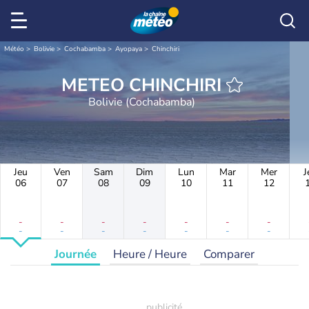
Météo
Bolivie
Cochabamba
Ayopaya
Chinchiri
METEO CHINCHIRI
Bolivie (Cochabamba)
Jeu
Ven
Sam
Dim
Lun
Mar
Mer
J
06
07
08
09
10
11
12
-
-
-
-
-
-
-
-
-
-
-
-
-
-
Journée
Heure / Heure
Comparer