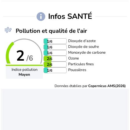
Infos SANTÉ
Pollution et qualité de l'air
Dioxyde d'azote
1
/6
Dioxyde de soufre
1
/6
2
Monoxyde de carbone
1
/6
/6
Ozone
2
/6
Particules fines
2
/6
Indice pollution
Poussières
1
/6
Moyen
Données établies par
Copernicus AMS(2026)