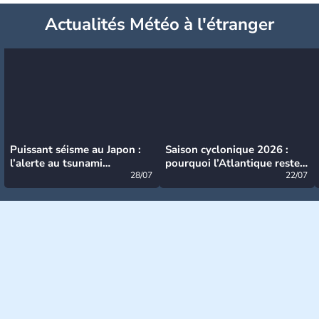
Actualités Météo à l'étranger
Puissant séisme au Japon :
Saison cyclonique 2026 :
l’alerte au tsunami
pourquoi l’Atlantique reste
désormais levée
28/07
très calme à ce stade ?
22/07