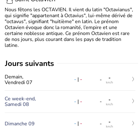
Nous fêtons les OCTAVIEN. Il vient du latin "Octavianus",
qui signifie "appartenant à Octavius", lui-même dérivé de
"octavus", signifiant "huitième" en latin. Le prénom
Octavien évoque donc la romanité, l’empire et une
certaine noblesse antique. Ce prénom Octavien est rare
de nos jours, plus courant dans les pays de tradition
latine.
jours suivants
Demain,
-
-
|
-
-
Vendredi 07
km/h
Ce week-end,
-
-
|
-
-
Samedi 08
km/h
-
-
|
-
Dimanche 09
-
km/h