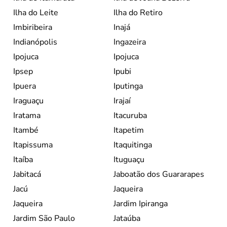
Ilha do Leite
Ilha do Retiro
Imbiribeira
Inajá
Indianópolis
Ingazeira
Ipojuca
Ipojuca
Ipsep
Ipubi
Ipuera
Iputinga
Iraguaçu
Irajaí
Iratama
Itacuruba
Itambé
Itapetim
Itapissuma
Itaquitinga
Itaíba
Ituguaçu
Jabitacá
Jaboatão dos Guararapes
Jacú
Jaqueira
Jaqueira
Jardim Ipiranga
Jardim São Paulo
Jataúba