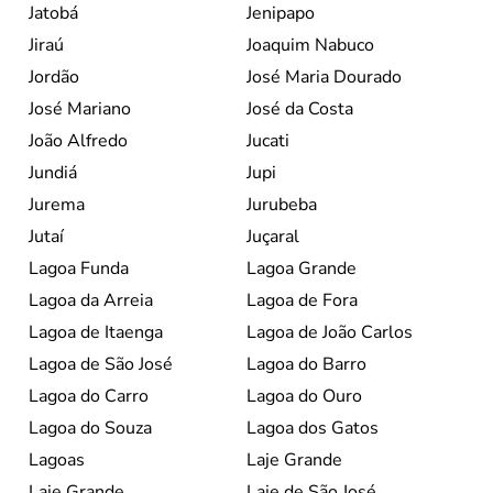
Jatobá
Jenipapo
Jiraú
Joaquim Nabuco
Jordão
José Maria Dourado
José Mariano
José da Costa
João Alfredo
Jucati
Jundiá
Jupi
Jurema
Jurubeba
Jutaí
Juçaral
Lagoa Funda
Lagoa Grande
Lagoa da Arreia
Lagoa de Fora
Lagoa de Itaenga
Lagoa de João Carlos
Lagoa de São José
Lagoa do Barro
Lagoa do Carro
Lagoa do Ouro
Lagoa do Souza
Lagoa dos Gatos
Lagoas
Laje Grande
Laje Grande
Laje de São José