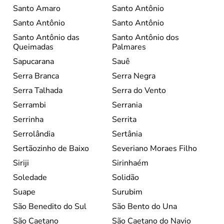
Santo Amaro
Santo Antônio
Santo Antônio
Santo Antônio
Santo Antônio das
Santo Antônio dos
Queimadas
Palmares
Sapucarana
Sauê
Serra Branca
Serra Negra
Serra Talhada
Serra do Vento
Serrambi
Serrania
Serrinha
Serrita
Serrolândia
Sertânia
Sertãozinho de Baixo
Severiano Moraes Filho
Siriji
Sirinhaém
Soledade
Solidão
Suape
Surubim
São Benedito do Sul
São Bento do Una
São Caetano
São Caetano do Navio