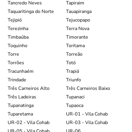
Tancredo Neves
Tapiraim
Taquaritinga do Norte
Tauapiranga
Tejipió
Tejucopapo
Terezinha
Terra Nova
Timbaúba
Timorante
Toquinho
Toritama
Torre
Torreão
Torrões
Totó
Tracunhaém
Trapiá
Trindade
Triunfo
Três Carneiros Alto
Três Carneiros Baixo
Três Ladeiras
Tupanaci
Tupanatinga
Tupaoca
Tuparetama
UR-01 - Vila Cohab
UR-02 - Vila Cohab
UR-03 - Vila Cohab
UR-05 - Vila Cohab.
UR-06