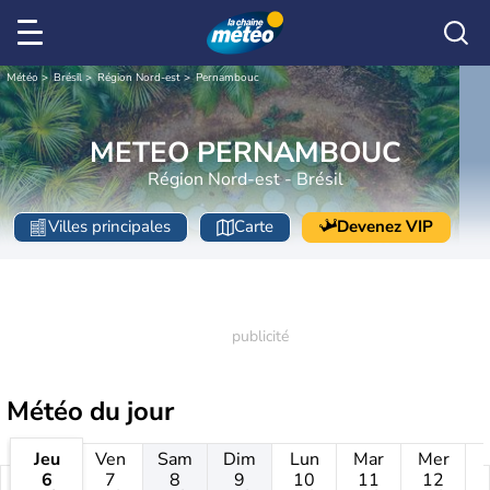
Météo
Brésil
Région Nord-est
Pernambouc
METEO PERNAMBOUC
Région Nord-est - Brésil
Villes principales
Carte
Devenez VIP
Météo
du jour
Jeu
Ven
Sam
Dim
Lun
Mar
Mer
6
7
8
9
10
11
12