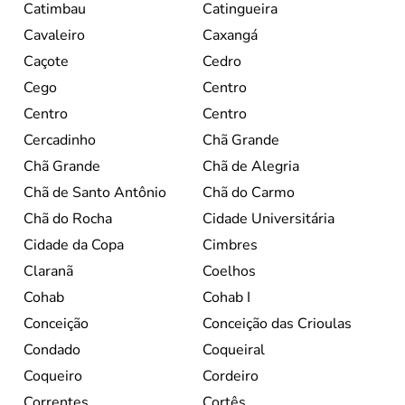
Catimbau
Catingueira
Cavaleiro
Caxangá
Caçote
Cedro
Cego
Centro
Centro
Centro
Cercadinho
Chã Grande
Chã Grande
Chã de Alegria
Chã de Santo Antônio
Chã do Carmo
Chã do Rocha
Cidade Universitária
Cidade da Copa
Cimbres
Claranã
Coelhos
Cohab
Cohab I
Conceição
Conceição das Crioulas
Condado
Coqueiral
Coqueiro
Cordeiro
Correntes
Cortês