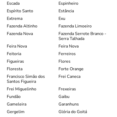
Escada
Espinheiro
Espírito Santo
Estância
Extrema
Exu
Fazenda Altinho
Fazenda Limoeiro
Fazenda Nova
Fazenda Serrote Branco -
Serra Talhada
Feira Nova
Feira Nova
Feitoria
Ferreiros
Figueiras
Flores
Floresta
Forte Orange
Francisco Simão dos
Frei Caneca
Santos Figueira
Frei Miguelinho
Frexeiras
Fundão
Gaibu
Gameleira
Garanhuns
Gergelim
Glória do Goitá