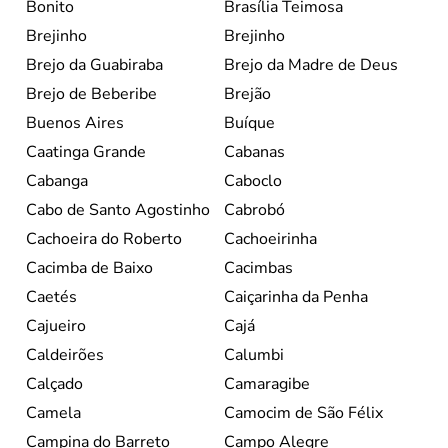
Bonito
Brasília Teimosa
Brejinho
Brejinho
Brejo da Guabiraba
Brejo da Madre de Deus
Brejo de Beberibe
Brejão
Buenos Aires
Buíque
Caatinga Grande
Cabanas
Cabanga
Caboclo
Cabo de Santo Agostinho
Cabrobó
Cachoeira do Roberto
Cachoeirinha
Cacimba de Baixo
Cacimbas
Caetés
Caiçarinha da Penha
Cajueiro
Cajá
Caldeirões
Calumbi
Calçado
Camaragibe
Camela
Camocim de São Félix
Campina do Barreto
Campo Alegre