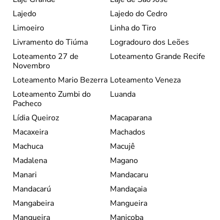
Lajedo
Lajedo do Cedro
Limoeiro
Linha do Tiro
Livramento do Tiúma
Logradouro dos Leões
Loteamento 27 de
Loteamento Grande Recife
Novembro
Loteamento Mario Bezerra
Loteamento Veneza
Loteamento Zumbi do
Luanda
Pacheco
Lídia Queiroz
Macaparana
Macaxeira
Machados
Machuca
Macujê
Madalena
Magano
Manari
Mandacaru
Mandacarú
Mandaçaia
Mangabeira
Mangueira
Mangueira
Maniçoba