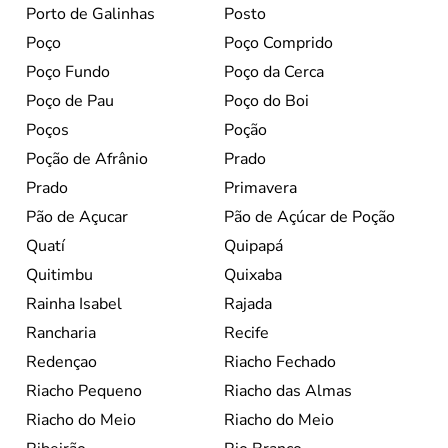
Porto de Galinhas
Posto
Poço
Poço Comprido
Poço Fundo
Poço da Cerca
Poço de Pau
Poço do Boi
Poços
Poção
Poção de Afrânio
Prado
Prado
Primavera
Pão de Açucar
Pão de Açúcar de Poção
Quatí
Quipapá
Quitimbu
Quixaba
Rainha Isabel
Rajada
Rancharia
Recife
Redençao
Riacho Fechado
Riacho Pequeno
Riacho das Almas
Riacho do Meio
Riacho do Meio