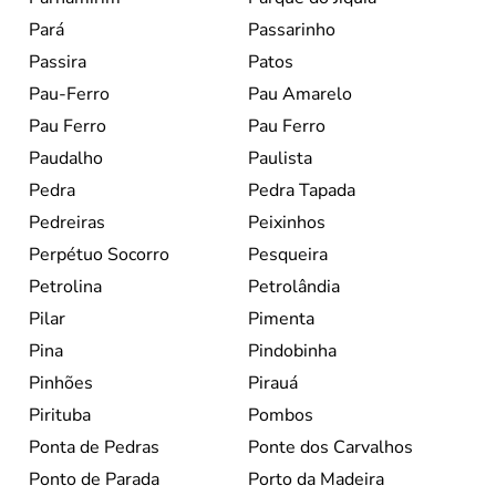
Pará
Passarinho
Passira
Patos
Pau-Ferro
Pau Amarelo
Pau Ferro
Pau Ferro
Paudalho
Paulista
Pedra
Pedra Tapada
Pedreiras
Peixinhos
Perpétuo Socorro
Pesqueira
Petrolina
Petrolândia
Pilar
Pimenta
Pina
Pindobinha
Pinhões
Pirauá
Pirituba
Pombos
Ponta de Pedras
Ponte dos Carvalhos
Ponto de Parada
Porto da Madeira