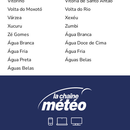
Vitorino
Vitória de Santo Antão
Volta do Moxotó
Volta do Rio
Várzea
Xexéu
Xucuru
Zumbi
Zé Gomes
Água Branca
Água Branca
Água Doce de Cima
Água Fria
Água Fria
Água Preta
Águas Belas
Águas Belas