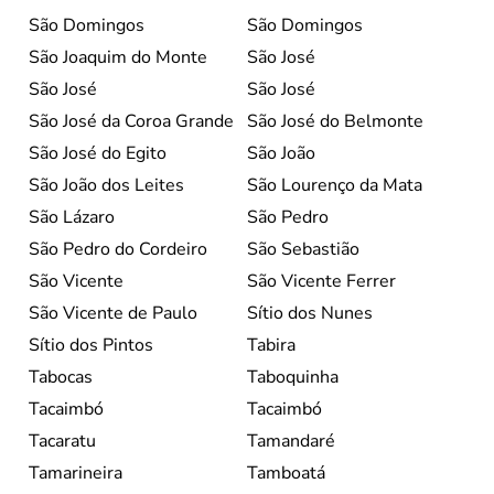
São Domingos
São Domingos
São Joaquim do Monte
São José
São José
São José
São José da Coroa Grande
São José do Belmonte
São José do Egito
São João
São João dos Leites
São Lourenço da Mata
São Lázaro
São Pedro
São Pedro do Cordeiro
São Sebastião
São Vicente
São Vicente Ferrer
São Vicente de Paulo
Sítio dos Nunes
Sítio dos Pintos
Tabira
Tabocas
Taboquinha
Tacaimbó
Tacaimbó
Tacaratu
Tamandaré
Tamarineira
Tamboatá