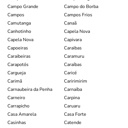
Campo Grande
Campo do Borba
Campos
Campos Frios
Camutanga
Canaã
Canhotinho
Capela Nova
Capela Nova
Capivara
Capoeiras
Caraibas
Caraibeiras
Caramuru
Carapotós
Caraíbas
Cargueja
Caricé
Carimã
Caririmirim
Carnaubeira da Penha
Carnaíba
Carneiro
Carpina
Carrapicho
Caruaru
Casa Amarela
Casa Forte
Casinhas
Catende