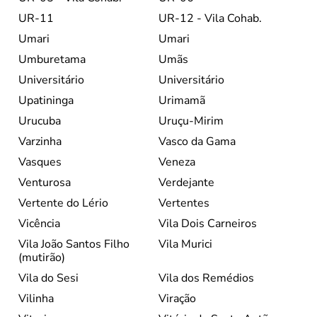
UR-11
UR-12 - Vila Cohab.
Umari
Umari
Umburetama
Umãs
Universitário
Universitário
Upatininga
Urimamã
Urucuba
Uruçu-Mirim
Varzinha
Vasco da Gama
Vasques
Veneza
Venturosa
Verdejante
Vertente do Lério
Vertentes
Vicência
Vila Dois Carneiros
Vila João Santos Filho
Vila Murici
(mutirão)
Vila do Sesi
Vila dos Remédios
Vilinha
Viração