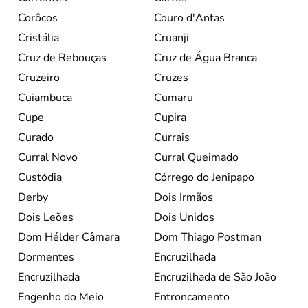
Corôcos
Couro d'Antas
Cristália
Cruanji
Cruz de Rebouças
Cruz de Água Branca
Cruzeiro
Cruzes
Cuiambuca
Cumaru
Cupe
Cupira
Curado
Currais
Curral Novo
Curral Queimado
Custódia
Córrego do Jenipapo
Derby
Dois Irmãos
Dois Leões
Dois Unidos
Dom Hélder Câmara
Dom Thiago Postman
Dormentes
Encruzilhada
Encruzilhada
Encruzilhada de São João
Engenho do Meio
Entroncamento