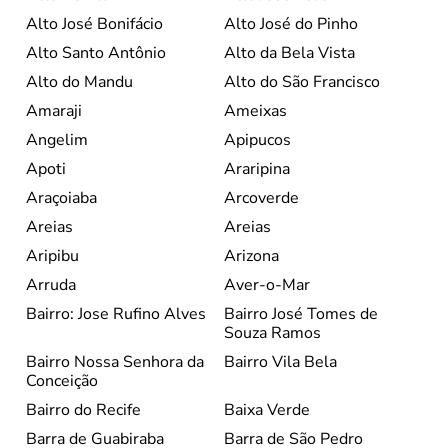
Alto José Bonifácio
Alto José do Pinho
Alto Santo Antônio
Alto da Bela Vista
Alto do Mandu
Alto do São Francisco
Amaraji
Ameixas
Angelim
Apipucos
Apoti
Araripina
Araçoiaba
Arcoverde
Areias
Areias
Aripibu
Arizona
Arruda
Aver-o-Mar
Bairro: Jose Rufino Alves
Bairro José Tomes de
Souza Ramos
Bairro Nossa Senhora da
Bairro Vila Bela
Conceição
Bairro do Recife
Baixa Verde
Barra de Guabiraba
Barra de São Pedro