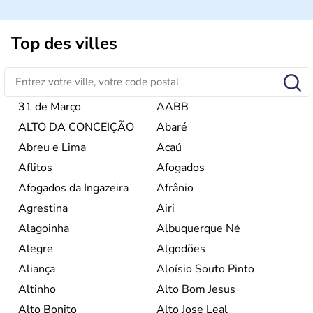
Sao Polo et Rio de Janeiro sont deux villes principales de
ce pays, majoritairement catholique. Les côtes atlantiques
Top des villes
du Brésil ont été atteintes par le portugais Cabral en
1500. Durant le XVIe siècle, de très nombreux esclaves
venus d'Afrique ont permis une large exploitation des
ressources en sucre du pays.
31 de Março
AABB
ALTO DA CONCEIÇÃO
Abaré
Abreu e Lima
Acaú
Aflitos
Afogados
Afogados da Ingazeira
Afrânio
Agrestina
Airi
Alagoinha
Albuquerque Né
Alegre
Algodões
Aliança
Aloísio Souto Pinto
Altinho
Alto Bom Jesus
Alto Bonito
Alto Jose Leal