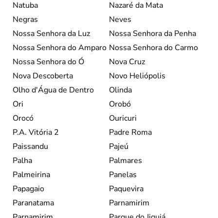
Natuba
Nazaré da Mata
Negras
Neves
Nossa Senhora da Luz
Nossa Senhora da Penha
Nossa Senhora do Amparo
Nossa Senhora do Carmo
Nossa Senhora do Ó
Nova Cruz
Nova Descoberta
Novo Heliópolis
Olho d'Água de Dentro
Olinda
Ori
Orobó
Orocó
Ouricuri
P.A. Vitória 2
Padre Roma
Paissandu
Pajeú
Palha
Palmares
Palmeirina
Panelas
Papagaio
Paquevira
Paranatama
Parnamirim
Parnamirim
Parque do Jiquiá