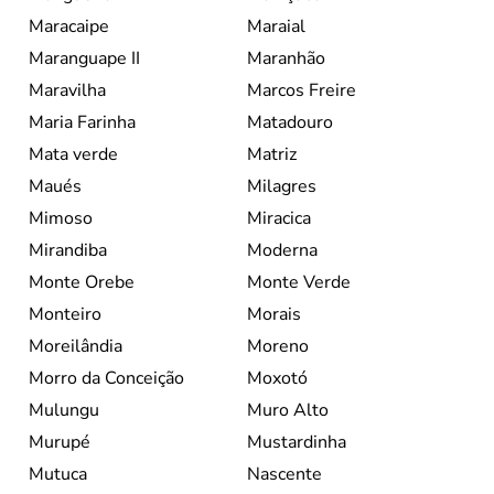
Maracaipe
Maraial
Maranguape II
Maranhão
Maravilha
Marcos Freire
Maria Farinha
Matadouro
Mata verde
Matriz
Maués
Milagres
Mimoso
Miracica
Mirandiba
Moderna
Monte Orebe
Monte Verde
Monteiro
Morais
Moreilândia
Moreno
Morro da Conceição
Moxotó
Mulungu
Muro Alto
Murupé
Mustardinha
Mutuca
Nascente