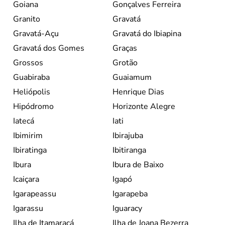
Goiana
Gonçalves Ferreira
Granito
Gravatá
Gravatá-Açu
Gravatá do Ibiapina
Gravatá dos Gomes
Graças
Grossos
Grotão
Guabiraba
Guaiamum
Heliópolis
Henrique Dias
Hipódromo
Horizonte Alegre
Iatecá
Iati
Ibimirim
Ibirajuba
Ibiratinga
Ibitiranga
Ibura
Ibura de Baixo
Icaiçara
Igapó
Igarapeassu
Igarapeba
Igarassu
Iguaracy
Ilha de Itamaracá
Ilha de Joana Bezerra