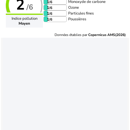
2
Monoxyde de carbone
1
/6
/6
Ozone
1
/6
Particules fines
1
/6
Indice pollution
Poussières
1
/6
Moyen
Données établies par
Copernicus AMS(2026)