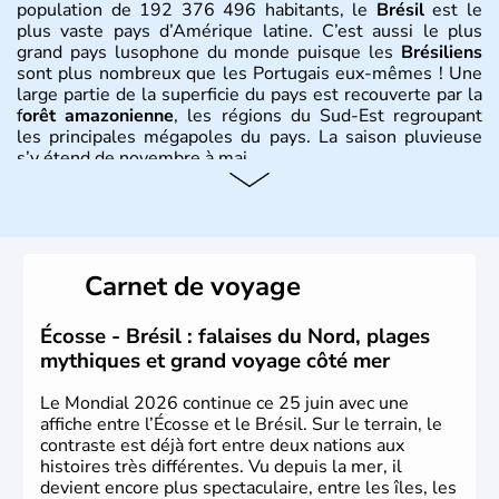
population de 192 376 496 habitants, le
Brésil
est le
plus vaste pays d’Amérique latine. C’est aussi le plus
grand pays lusophone du monde puisque les
Brésiliens
sont plus nombreux que les Portugais eux-mêmes ! Une
large partie de la superficie du pays est recouverte par la
f
orêt amazonienne
, les régions du Sud-Est regroupant
les principales mégapoles du pays. La saison pluvieuse
s’y étend de novembre à mai.
Histoire et administration
Sao Polo et Rio de Janeiro sont deux villes principales de
ce pays, majoritairement catholique. Les côtes atlantiques
Carnet de voyage
du Brésil ont été atteintes par le portugais Cabral en
1500. Durant le XVIe siècle, de très nombreux esclaves
venus d'Afrique ont permis une large exploitation des
Écosse - Brésil : falaises du Nord, plages
ressources en sucre du pays.
mythiques et grand voyage côté mer
Le Mondial 2026 continue ce 25 juin avec une
affiche entre l’Écosse et le Brésil. Sur le terrain, le
contraste est déjà fort entre deux nations aux
histoires très différentes. Vu depuis la mer, il
devient encore plus spectaculaire, entre les îles, les