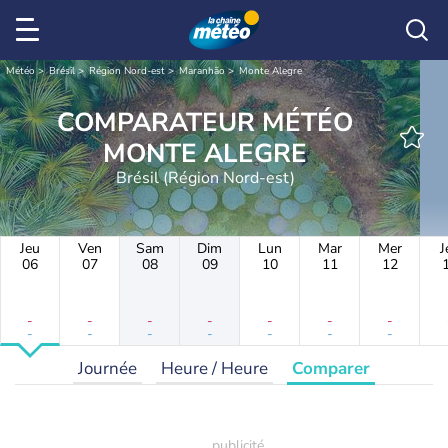
Météo
Brésil
Région Nord-est
Maranhão
Monte Alegre
COMPARATEUR MÉTÉO
MONTE ALEGRE
Brésil (Région Nord-est)
Jeu
Ven
Sam
Dim
Lun
Mar
Mer
J
06
07
08
09
10
11
12
-
-
-
-
-
-
-
-
-
-
-
-
-
-
Journée
Heure / Heure
Comparer