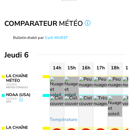
COMPARATEUR
MÉTÉO
Bulletin établi par
Cyril WUEST
Jeudi 6
14h
15h
16h
17h
18h
1
LA CHAÎNE
MÉTÉO
SOURCE
METEO CONSULT
NOAA (USA)
SOURCE
GFS
Température
LA CHAÎNE