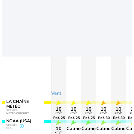
Vent
LA CHAÎNE
MÉTÉO
10
10
10
10
10
1
SOURCE
km/h
km/h
km/h
km/h
km/h
km
METEO CONSULT
Raf. 25
Raf. 25
Raf. 25
Raf. 30
Raf. 30
Raf
NOAA (USA)
SOURCE
10
Calme
Calme
Calme
Calme
Ca
GFS
km/h