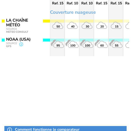
Raf. 15
Raf. 10
Raf. 10
Raf. 15
Raf. 15
Raf
Couverture nuageuse
LA CHAÎNE
MÉTÉO
50
40
30
20
15
SOURCE
METEO CONSULT
NOAA (USA)
SOURCE
95
100
100
60
55
GFS
Comment fonctionne le comparateur