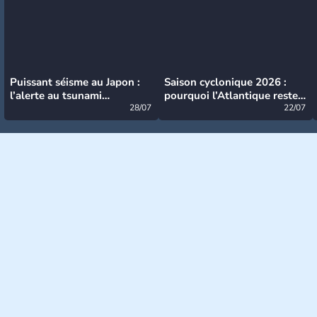
Puissant séisme au Japon :
Saison cyclonique 2026 :
l’alerte au tsunami
pourquoi l’Atlantique reste
désormais levée
28/07
très calme à ce stade ?
22/07