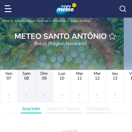
Météo
Brésil
Région Nord-est
Maranhão
Santo Antônio
METEO SANTO ANTÔNIO
Brésil (Région Nord-est)
Ven
Sam
Dim
Lun
Mar
Mer
Jeu
V
07
08
09
10
11
12
13
-
-
-
-
-
-
-
-
-
-
-
-
-
-
Journée
Heure / Heure
Comparer