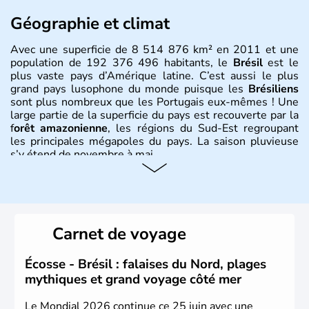
Géographie et climat
Avec une superficie de 8 514 876 km² en 2011 et une
population de 192 376 496 habitants, le
Brésil
est le
plus vaste pays d’Amérique latine. C’est aussi le plus
grand pays lusophone du monde puisque les
Brésiliens
sont plus nombreux que les Portugais eux-mêmes ! Une
large partie de la superficie du pays est recouverte par la
f
orêt amazonienne
, les régions du Sud-Est regroupant
les principales mégapoles du pays. La saison pluvieuse
s’y étend de novembre à mai.
Histoire et administration
Sao Polo et Rio de Janeiro sont deux villes principales de
ce pays, majoritairement catholique. Les côtes atlantiques
Carnet de voyage
du Brésil ont été atteintes par le portugais Cabral en
1500. Durant le XVIe siècle, de très nombreux esclaves
venus d'Afrique ont permis une large exploitation des
Écosse - Brésil : falaises du Nord, plages
ressources en sucre du pays.
mythiques et grand voyage côté mer
Le Mondial 2026 continue ce 25 juin avec une