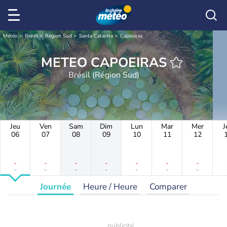
Météo
Brésil
Région Sud
Santa Catarina
Capoeiras
METEO CAPOEIRAS
Brésil (Région Sud)
Jeu
Ven
Sam
Dim
Lun
Mar
Mer
J
06
07
08
09
10
11
12
-
-
-
-
-
-
-
-
-
-
-
-
-
-
Journée
Heure / Heure
Comparer