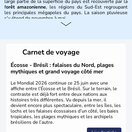
large partie de la superficie du pays est recouverte par la
f
orêt amazonienne
, les régions du Sud-Est regroupant
les principales mégapoles du pays. La saison pluvieuse
s’y étend de novembre à mai.
Histoire et administration
Sao Polo et Rio de Janeiro sont deux villes principales de
ce pays, majoritairement catholique. Les côtes atlantiques
Carnet de voyage
du Brésil ont été atteintes par le portugais Cabral en
1500. Durant le XVIe siècle, de très nombreux esclaves
venus d'Afrique ont permis une large exploitation des
Écosse - Brésil : falaises du Nord, plages
ressources en sucre du pays.
mythiques et grand voyage côté mer
Le Mondial 2026 continue ce 25 juin avec une
affiche entre l’Écosse et le Brésil. Sur le terrain, le
contraste est déjà fort entre deux nations aux
histoires très différentes. Vu depuis la mer, il
devient encore plus spectaculaire, entre les îles, les
lochs et les falaises écossaises d’un côté, les baies
tropicales, les plages mythiques et les archipels
brésiliens de l’autre.