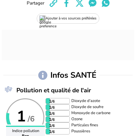
Partager
Ajouter à vos sources préférées
Infos SANTÉ
Pollution et qualité de l'air
Dioxyde d'azote
1
/6
Dioxyde de soufre
1
/6
1
Monoxyde de carbone
1
/6
/6
Ozone
1
/6
Particules fines
1
/6
Indice pollution
Poussières
1
/6
Bon