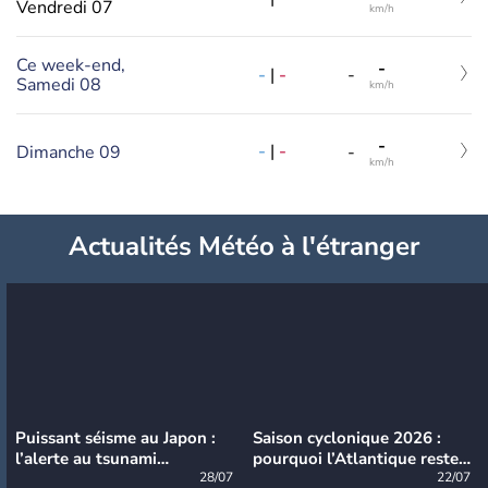
Vendredi 07
km/h
Ce week-end,
-
-
|
-
-
Samedi 08
km/h
-
-
|
-
Dimanche 09
-
km/h
Actualités Météo à l'étranger
Puissant séisme au Japon :
Saison cyclonique 2026 :
l’alerte au tsunami
pourquoi l’Atlantique reste
désormais levée
28/07
très calme à ce stade ?
22/07