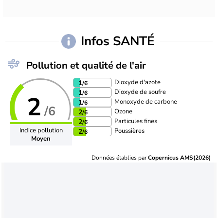
Infos SANTÉ
Pollution et qualité de l'air
Dioxyde d'azote
1
/6
Dioxyde de soufre
1
/6
2
Monoxyde de carbone
1
/6
/6
Ozone
2
/6
Particules fines
2
/6
Indice pollution
Poussières
2
/6
Moyen
Données établies par
Copernicus AMS(2026)