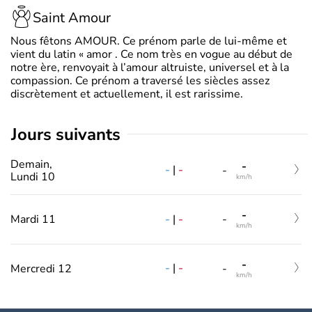
Saint Amour
Nous fêtons AMOUR. Ce prénom parle de lui-même et
vient du latin « amor . Ce nom très en vogue au début de
notre ère, renvoyait à l’amour altruiste, universel et à la
compassion. Ce prénom a traversé les siècles assez
discrètement et actuellement, il est rarissime.
jours suivants
Demain,
-
-
|
-
-
Lundi 10
km/h
-
-
|
-
Mardi 11
-
km/h
-
-
|
-
Mercredi 12
-
km/h