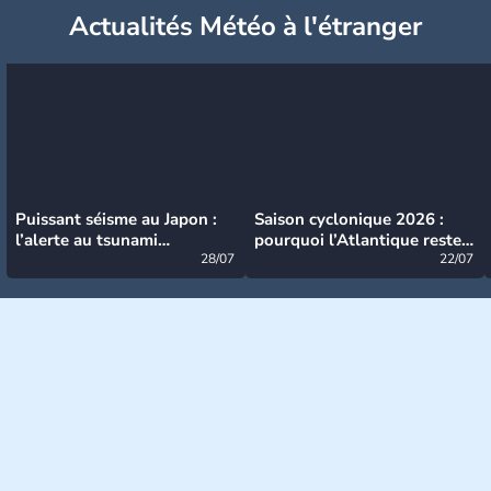
Actualités Météo à l'étranger
Puissant séisme au Japon :
Saison cyclonique 2026 :
l’alerte au tsunami
pourquoi l’Atlantique reste
désormais levée
28/07
très calme à ce stade ?
22/07