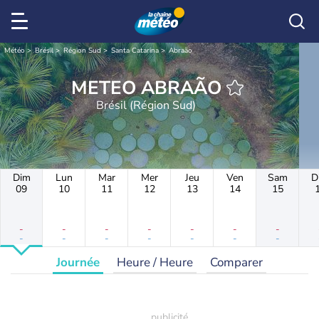
Météo
Brésil
Région Sud
Santa Catarina
Abraão
METEO ABRAÃO
Brésil (Région Sud)
Dim
Lun
Mar
Mer
Jeu
Ven
Sam
D
09
10
11
12
13
14
15
-
-
-
-
-
-
-
-
-
-
-
-
-
-
Journée
Heure / Heure
Comparer