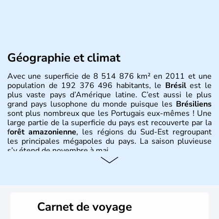
Géographie et climat
Avec une superficie de 8 514 876 km² en 2011 et une
population de 192 376 496 habitants, le
Brésil
est le
plus vaste pays d’Amérique latine. C’est aussi le plus
grand pays lusophone du monde puisque les
Brésiliens
sont plus nombreux que les Portugais eux-mêmes ! Une
large partie de la superficie du pays est recouverte par la
f
orêt amazonienne
, les régions du Sud-Est regroupant
les principales mégapoles du pays. La saison pluvieuse
s’y étend de novembre à mai.
Histoire et administration
Sao Polo et Rio de Janeiro sont deux villes principales de
ce pays, majoritairement catholique. Les côtes atlantiques
Carnet de voyage
du Brésil ont été atteintes par le portugais Cabral en
1500. Durant le XVIe siècle, de très nombreux esclaves