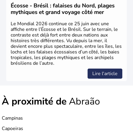
venus d'Afrique ont permis une large exploitation des
Écosse - Brésil : falaises du Nord, plages
ressources en sucre du pays.
mythiques et grand voyage côté mer
Le Mondial 2026 continue ce 25 juin avec une
affiche entre l’Écosse et le Brésil. Sur le terrain, le
contraste est déjà fort entre deux nations aux
histoires très différentes. Vu depuis la mer, il
devient encore plus spectaculaire, entre les îles, les
lochs et les falaises écossaises d’un côté, les baies
tropicales, les plages mythiques et les archipels
brésiliens de l’autre.
Lire l'article
À proximité de
Abraão
Campinas
Capoeiras