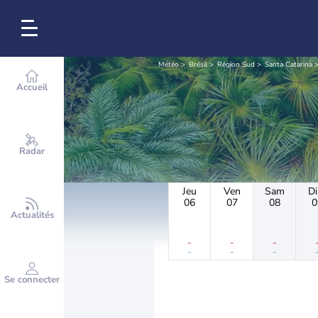
Météo
Brésil
Région Sud
Santa Catarina
Accueil
Radar
Jeu
Ven
Sam
D
06
07
08
0
Actualités
-
-
-
-
-
-
Se connecter