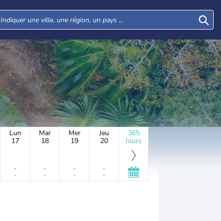
Lun
Mar
Mer
Jeu
365
17
18
19
20
Jours
-
-
-
-
-
-
-
-