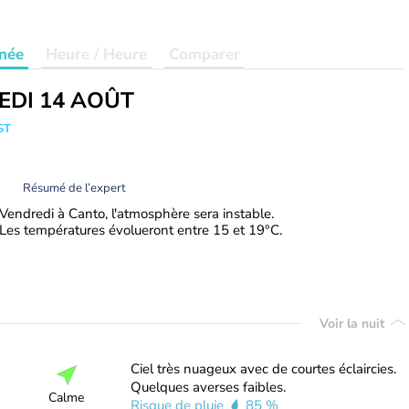
née
Heure / Heure
Comparer
EDI 14 AOÛT
ST
Résumé de l’expert
Vendredi à Canto, l'atmosphère sera instable.
Les températures évolueront entre 15 et 19°C.
Voir la nuit
Ciel très nuageux avec de courtes éclaircies.
Quelques averses faibles.
Calme
Risque de pluie
85 %