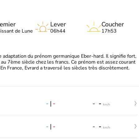
emier
Lever
Coucher
oissant de Lune
06h44
17h53
adaptation du prénom germanique Eber-hard. Il signifie fort,
à au 7ème siècle chez les francs. Ce prénom est assez courant
En France, Evrard a traversé les siècles très discrètement.
-
|
-
-
-
km/h
-
|
-
-
-
km/h