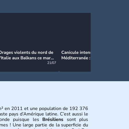
Orages violents du nord de
Canicule intense en
Ca
l'Italie aux Balkans ce mardi
Méditerranée : près de 50°C
Ma
: grosse grêle, violentes
21/07
et des incendies hors de
21/07
rafales et pluies intenses
contrôle en Espagne
m² en 2011 et une population de 192 376
aste pays d’Amérique latine. C’est aussi le
monde puisque les
Brésiliens
sont plus
s ! Une large partie de la superficie du