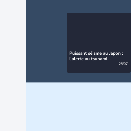
Puissant séisme au Japon :
l’alerte au tsunami
désormais levée
28/07