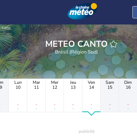
Canto
METEO CANTO
Brésil (Région Sud)
im
Lun
Mar
Mer
Jeu
Ven
Sam
Dim
9
10
11
12
13
14
15
16
-
-
-
-
-
-
-
-
-
-
-
-
-
-
-
-