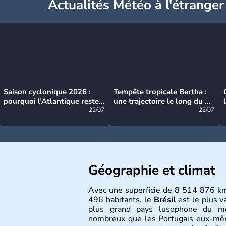
Actualités Météo à l'étranger
Saison cyclonique 2026 :
Tempête tropicale Bertha :
pourquoi l’Atlantique reste
une trajectoire le long du du
très calme à ce stade ?
22/07
littoral américain
22/07
Géographie et climat
Avec une superficie de 8 514 876 k
496 habitants, le
Brésil
est le plus v
plus grand pays lusophone du 
nombreux que les Portugais eux-même