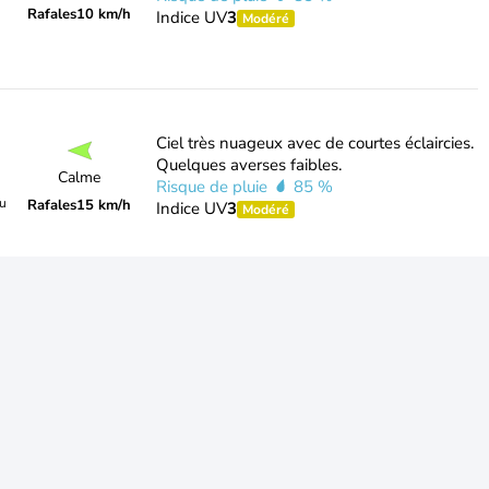
Rafales
10 km/h
Indice UV
3
Modéré
Ciel très nuageux avec de courtes éclaircies.
Quelques averses faibles.
Calme
Risque de pluie
85 %
du
Rafales
15 km/h
Indice UV
3
Modéré