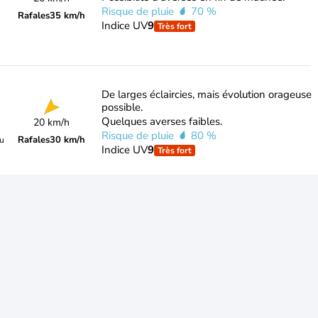
Risque de pluie
70 %
Rafales
35 km/h
Indice UV
9
Très fort
De larges éclaircies, mais évolution orageuse
possible.
Quelques averses faibles.
20 km/h
Risque de pluie
80 %
Rafales
30 km/h
du
Indice UV
9
Très fort