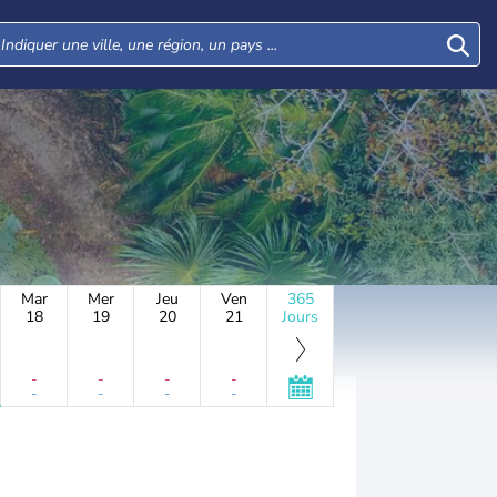
Mar
Mer
Jeu
Ven
365
18
19
20
21
Jours
-
-
-
-
-
-
-
-