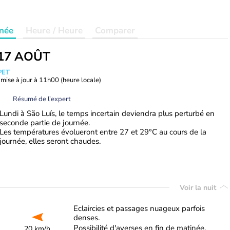
née
Heure / Heure
Comparer
17 AOÛT
PET
mise à jour à
11h00
(heure locale)
Résumé de l’expert
Lundi à São Luís, le temps incertain deviendra plus perturbé en
seconde partie de journée.
Les températures évolueront entre 27 et 29°C au cours de la
journée, elles seront chaudes.
Voir la nuit
Eclaircies et passages nuageux parfois
denses.
Possibilité d'averses en fin de matinée.
20 km/h