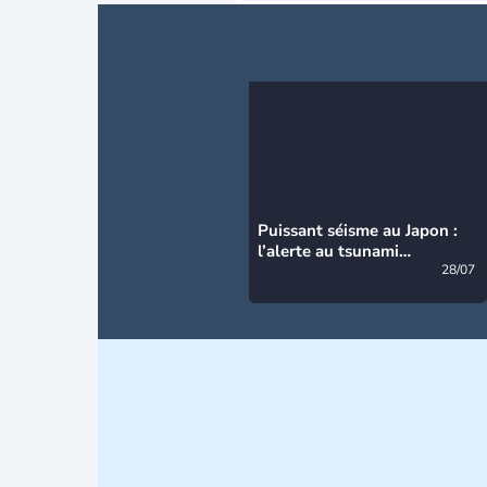
Puissant séisme au Japon :
l’alerte au tsunami
désormais levée
28/07