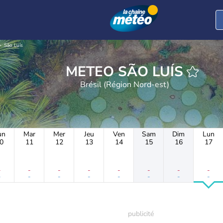
São Luís
METEO SÃO LUÍS
Brésil (Région Nord-est)
un
Mar
Mer
Jeu
Ven
Sam
Dim
Lun
0
11
12
13
14
15
16
17
-
-
-
-
-
-
-
-
-
-
-
-
-
-
-
-