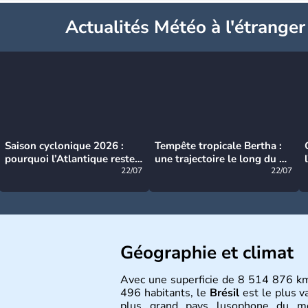
Actualités Météo à l'étranger
Saison cyclonique 2026 :
Tempête tropicale Bertha :
pourquoi l’Atlantique reste
une trajectoire le long du du
très calme à ce stade ?
22/07
littoral américain
22/07
Géographie et climat
Avec une superficie de 8 514 876 k
496 habitants, le
Brésil
est le plus v
plus grand pays lusophone du 