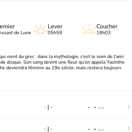
emier
Lever
Coucher
oissant de Lune
05h59
18h03
 vient du grec : dans la mythologie, c’est le nom de l’ami
 de disque. Son sang devint une fleur qu’on appela Yacinthe
he deviendra féminin au 19e siècle, mais restera toujours
-
|
-
-
-
km/h
-
|
-
-
-
km/h