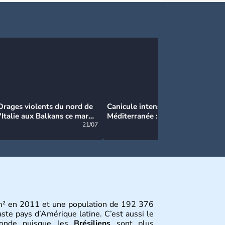
Orages violents du nord de
Canicule intense en
Ca
l'Italie aux Balkans ce mardi
Méditerranée : près de 50°C
Ma
: grosse grêle, violentes
21/07
et des incendies hors de
21/07
rafales et pluies intenses
contrôle en Espagne
m² en 2011 et une population de 192 376
aste pays d’Amérique latine. C’est aussi le
monde puisque les
Brésiliens
sont plus