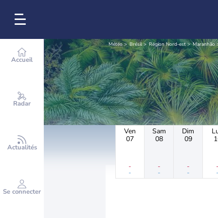
Météo
Brésil
Région Nord-est
Maranhão
Accueil
Radar
Ven
Sam
Dim
L
07
08
09
1
Actualités
-
-
-
-
-
-
Se connecter