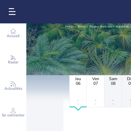
Météo
Brésil
Région Nord-est
Maranhão
Accueil
Radar
Jeu
Ven
Sam
D
06
07
08
0
Actualités
-
-
-
-
-
-
Se connecter