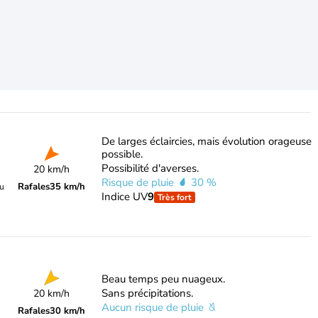
De larges éclaircies, mais évolution orageuse
possible.
Possibilité d'averses.
20 km/h
Risque de pluie
30 %
Rafales
35 km/h
du
Indice UV
9
Très fort
Beau temps peu nuageux.
Sans précipitations.
20 km/h
Aucun risque de pluie
Rafales
30 km/h