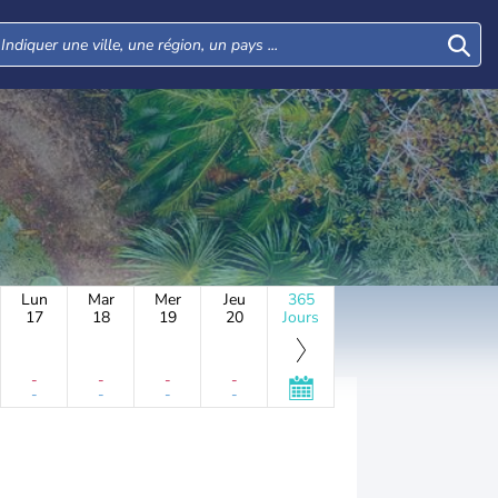
Lun
Mar
Mer
Jeu
365
17
18
19
20
Jours
-
-
-
-
-
-
-
-