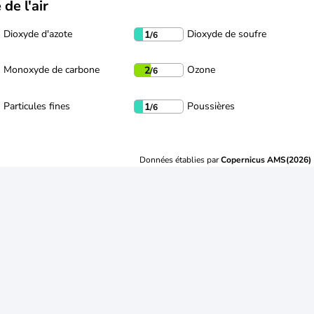
 de l'air
Dioxyde d'azote
Dioxyde de soufre
1
/6
Monoxyde de carbone
Ozone
2
/6
Particules fines
Poussières
1
/6
Données établies par
Copernicus AMS(2026)