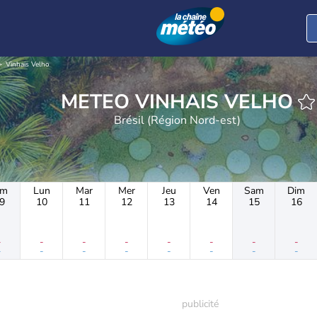
Vinhais Velho
METEO VINHAIS VELHO
Brésil (Région Nord-est)
im
Lun
Mar
Mer
Jeu
Ven
Sam
Dim
9
10
11
12
13
14
15
16
-
-
-
-
-
-
-
-
-
-
-
-
-
-
-
-