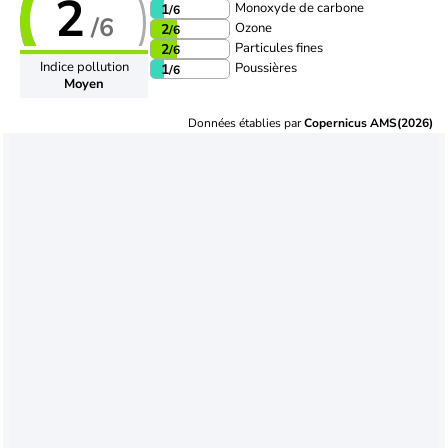
2
Monoxyde de carbone
1
/6
/6
Ozone
2
/6
Particules fines
2
/6
Indice pollution
Poussières
1
/6
Moyen
Données établies par
Copernicus AMS(2026)