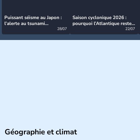
Puissant séisme au Japon :
Saison cyclonique 2026 :
l’alerte au tsunami
pourquoi l’Atlantique reste
désormais levée
28/07
très calme à ce stade ?
22/07
Géographie et climat