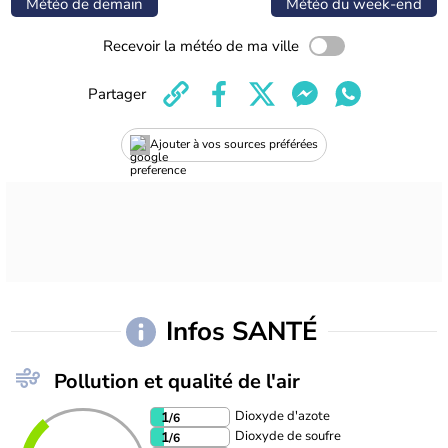
Météo de demain
Météo du week-end
Recevoir la météo de ma ville
Partager
Ajouter à vos sources préférées
Infos SANTÉ
Pollution et qualité de l'air
Dioxyde d'azote
1
/6
Dioxyde de soufre
1
/6