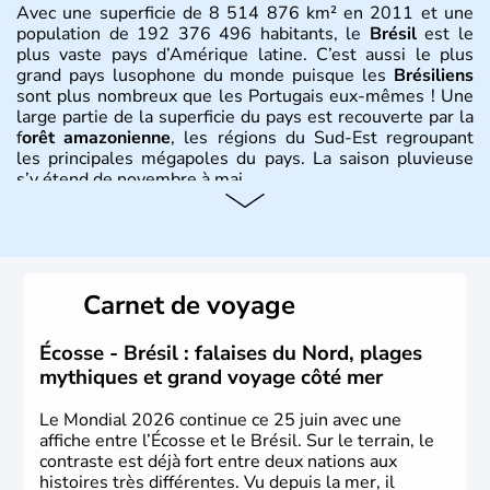
Avec une superficie de 8 514 876 km² en 2011 et une
population de 192 376 496 habitants, le
Brésil
est le
plus vaste pays d’Amérique latine. C’est aussi le plus
grand pays lusophone du monde puisque les
Brésiliens
sont plus nombreux que les Portugais eux-mêmes ! Une
large partie de la superficie du pays est recouverte par la
f
orêt amazonienne
, les régions du Sud-Est regroupant
les principales mégapoles du pays. La saison pluvieuse
s’y étend de novembre à mai.
Histoire et administration
Sao Polo et Rio de Janeiro sont deux villes principales de
ce pays, majoritairement catholique. Les côtes atlantiques
Carnet de voyage
du Brésil ont été atteintes par le portugais Cabral en
1500. Durant le XVIe siècle, de très nombreux esclaves
venus d'Afrique ont permis une large exploitation des
Écosse - Brésil : falaises du Nord, plages
ressources en sucre du pays.
mythiques et grand voyage côté mer
Le Mondial 2026 continue ce 25 juin avec une
affiche entre l’Écosse et le Brésil. Sur le terrain, le
contraste est déjà fort entre deux nations aux
histoires très différentes. Vu depuis la mer, il