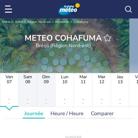
Météo
Brésil
Région Nord-est
Maranhão
Cohafuma
METEO COHAFUMA
Brésil (Région Nord-est)
Ven
Sam
Dim
Lun
Mar
Mer
Jeu
V
07
08
09
10
11
12
13
-
-
-
-
-
-
-
-
-
-
-
-
-
-
Journée
Heure / Heure
Comparer