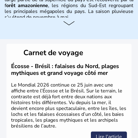
f
orêt amazonienne
, les régions du Sud-Est regroupant
les principales mégapoles du pays. La saison pluvieuse
s’y étend de novembre à mai.
Histoire et administration
Sao Polo et Rio de Janeiro sont deux villes principales de
ce pays, majoritairement catholique. Les côtes atlantiques
Carnet de voyage
du Brésil ont été atteintes par le portugais Cabral en
1500. Durant le XVIe siècle, de très nombreux esclaves
venus d'Afrique ont permis une large exploitation des
Écosse - Brésil : falaises du Nord, plages
ressources en sucre du pays.
mythiques et grand voyage côté mer
Le Mondial 2026 continue ce 25 juin avec une
affiche entre l’Écosse et le Brésil. Sur le terrain, le
contraste est déjà fort entre deux nations aux
histoires très différentes. Vu depuis la mer, il
devient encore plus spectaculaire, entre les îles, les
lochs et les falaises écossaises d’un côté, les baies
tropicales, les plages mythiques et les archipels
brésiliens de l’autre.
Lire l'article