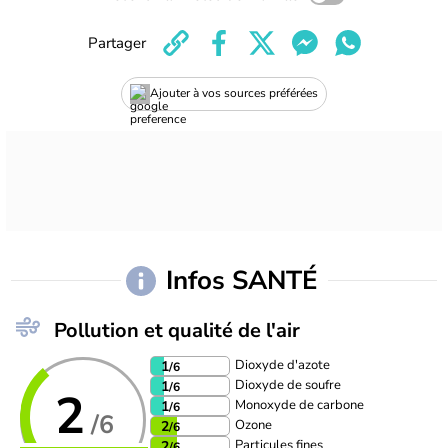
Partager
Ajouter à vos sources préférées
Infos SANTÉ
Pollution et qualité de l'air
Dioxyde d'azote
1
/6
Dioxyde de soufre
1
/6
2
Monoxyde de carbone
1
/6
/6
Ozone
2
/6
Particules fines
2
/6