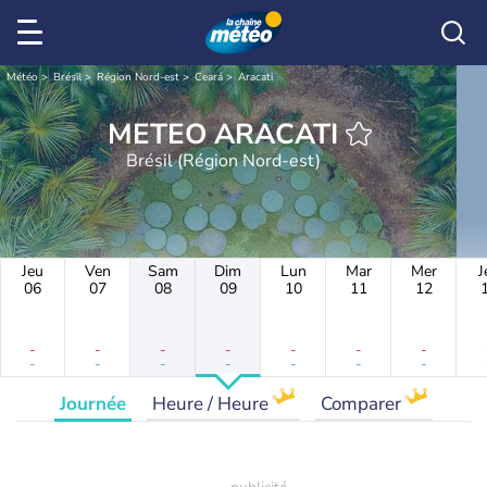
Météo
Brésil
Région Nord-est
Ceará
Aracati
METEO ARACATI
Brésil (Région Nord-est)
Jeu
Ven
Sam
Dim
Lun
Mar
Mer
J
06
07
08
09
10
11
12
-
-
-
-
-
-
-
-
-
-
-
-
-
-
Journée
Heure / Heure
Comparer