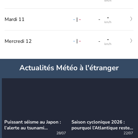
km/h
-
-
|
-
Mardi 11
-
km/h
-
-
|
-
Mercredi 12
-
km/h
Actualités Météo à l'étranger
Puissant séisme au Japon :
Saison cyclonique 2026 :
l’alerte au tsunami
pourquoi l’Atlantique reste
désormais levée
28/07
très calme à ce stade ?
22/07