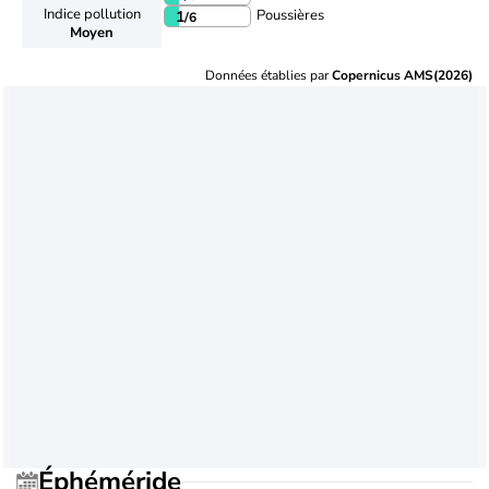
Indice pollution
Poussières
1
/6
Moyen
Données établies par
Copernicus AMS(2026)
Éphéméride