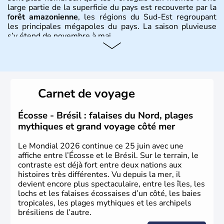
large partie de la superficie du pays est recouverte par la
f
orêt amazonienne
, les régions du Sud-Est regroupant
les principales mégapoles du pays. La saison pluvieuse
s’y étend de novembre à mai.
Histoire et administration
Sao Polo et Rio de Janeiro sont deux villes principales de
ce pays, majoritairement catholique. Les côtes atlantiques
Carnet de voyage
du Brésil ont été atteintes par le portugais Cabral en
1500. Durant le XVIe siècle, de très nombreux esclaves
venus d'Afrique ont permis une large exploitation des
Écosse - Brésil : falaises du Nord, plages
ressources en sucre du pays.
mythiques et grand voyage côté mer
Le Mondial 2026 continue ce 25 juin avec une
affiche entre l’Écosse et le Brésil. Sur le terrain, le
contraste est déjà fort entre deux nations aux
histoires très différentes. Vu depuis la mer, il
devient encore plus spectaculaire, entre les îles, les
lochs et les falaises écossaises d’un côté, les baies
tropicales, les plages mythiques et les archipels
brésiliens de l’autre.