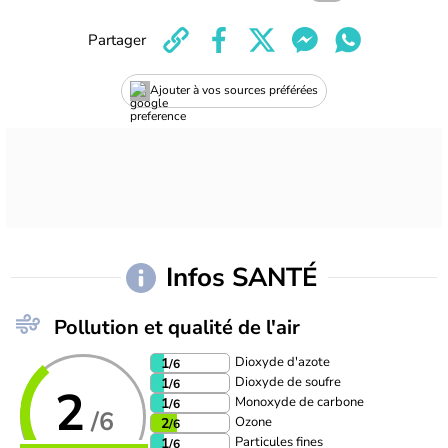
Partager
Ajouter à vos sources préférées
Infos SANTÉ
Pollution et qualité de l'air
Dioxyde d'azote
1
/6
Dioxyde de soufre
1
/6
2
Monoxyde de carbone
1
/6
/6
Ozone
2
/6
Particules fines
1
/6