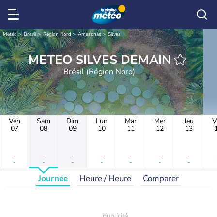
Météo
Brésil
Région Nord
Amazonas
Silves
METEO SILVES DEMAIN
Brésil (Région Nord)
Ven
Sam
Dim
Lun
Mar
Mer
Jeu
V
07
08
09
10
11
12
13
-
-
-
-
-
-
-
-
-
-
-
-
-
-
Journée
Heure / Heure
Comparer