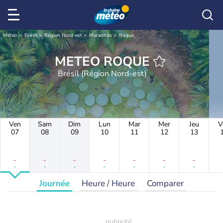
Météo
Brésil
Région Nord-est
Maranhão
Roque
METEO ROQUE
Brésil (Région Nord-est)
Ven
Sam
Dim
Lun
Mar
Mer
Jeu
V
07
08
09
10
11
12
13
-
-
-
-
-
-
-
-
-
-
-
-
-
-
Journée
Heure / Heure
Comparer