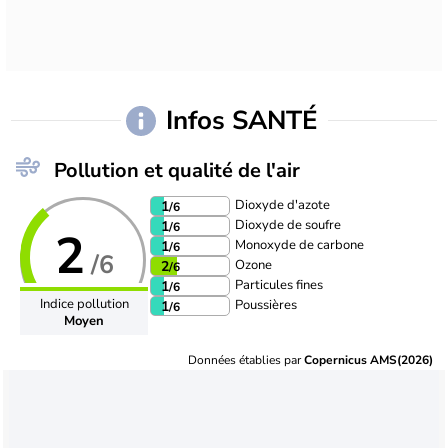
Infos SANTÉ
Pollution et qualité de l'air
Dioxyde d'azote
1
/6
Dioxyde de soufre
1
/6
2
Monoxyde de carbone
1
/6
/6
Ozone
2
/6
Particules fines
1
/6
Indice pollution
Poussières
1
/6
Moyen
Données établies par
Copernicus AMS(2026)