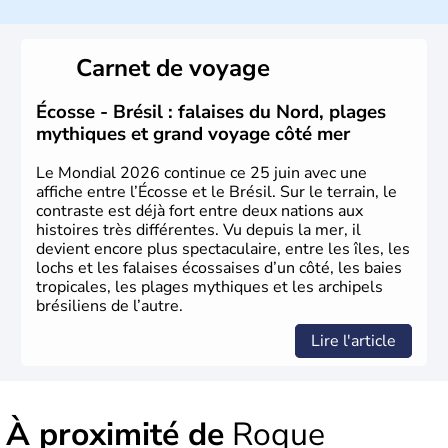
Sao Polo et Rio de Janeiro sont deux villes principales de
ce pays, majoritairement catholique. Les côtes atlantiques
Carnet de voyage
du Brésil ont été atteintes par le portugais Cabral en
1500. Durant le XVIe siècle, de très nombreux esclaves
venus d'Afrique ont permis une large exploitation des
Écosse - Brésil : falaises du Nord, plages
ressources en sucre du pays.
mythiques et grand voyage côté mer
Le Mondial 2026 continue ce 25 juin avec une
affiche entre l’Écosse et le Brésil. Sur le terrain, le
contraste est déjà fort entre deux nations aux
histoires très différentes. Vu depuis la mer, il
devient encore plus spectaculaire, entre les îles, les
lochs et les falaises écossaises d’un côté, les baies
tropicales, les plages mythiques et les archipels
brésiliens de l’autre.
Lire l'article
À proximité de
Roque