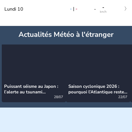
-
-
|
-
Lundi 10
-
km/h
Actualités Météo à l'étranger
Puissant séisme au Japon :
Saison cyclonique 2026 :
l’alerte au tsunami
pourquoi l’Atlantique reste
désormais levée
28/07
très calme à ce stade ?
22/07