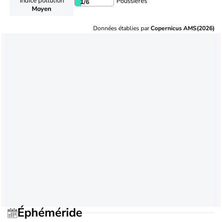
Indice pollution
Poussières
1
/6
Moyen
Données établies par
Copernicus AMS(2026)
Éphéméride