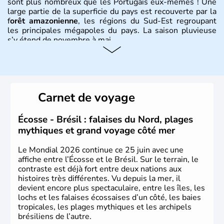
sont plus nombreux que les Portugais eux-mêmes ! Une
large partie de la superficie du pays est recouverte par la
f
orêt amazonienne
, les régions du Sud-Est regroupant
les principales mégapoles du pays. La saison pluvieuse
s’y étend de novembre à mai.
Histoire et administration
Sao Polo et Rio de Janeiro sont deux villes principales de
ce pays, majoritairement catholique. Les côtes atlantiques
Carnet de voyage
du Brésil ont été atteintes par le portugais Cabral en
1500. Durant le XVIe siècle, de très nombreux esclaves
venus d'Afrique ont permis une large exploitation des
Écosse - Brésil : falaises du Nord, plages
ressources en sucre du pays.
mythiques et grand voyage côté mer
Le Mondial 2026 continue ce 25 juin avec une
affiche entre l’Écosse et le Brésil. Sur le terrain, le
contraste est déjà fort entre deux nations aux
histoires très différentes. Vu depuis la mer, il
devient encore plus spectaculaire, entre les îles, les
lochs et les falaises écossaises d’un côté, les baies
tropicales, les plages mythiques et les archipels
brésiliens de l’autre.