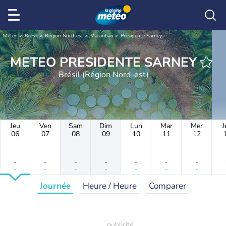
Météo
Brésil
Région Nord-est
Maranhão
Presidente Sarney
METEO PRESIDENTE SARNEY
Brésil (Région Nord-est)
Jeu
Ven
Sam
Dim
Lun
Mar
Mer
J
06
07
08
09
10
11
12
-
-
-
-
-
-
-
-
-
-
-
-
-
-
Journée
Heure / Heure
Comparer