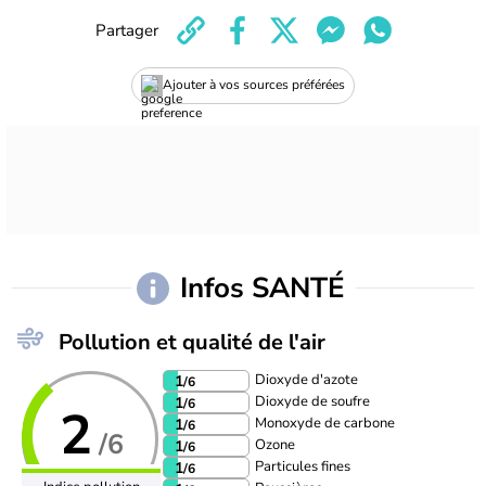
Partager
Ajouter à vos sources préférées
Infos SANTÉ
Pollution et qualité de l'air
Dioxyde d'azote
1
/6
Dioxyde de soufre
1
/6
2
Monoxyde de carbone
1
/6
/6
Ozone
1
/6
Particules fines
1
/6