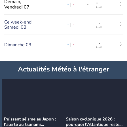
Demain,
-
-
|
-
-
Vendredi 07
km/h
Ce week-end,
-
-
|
-
-
Samedi 08
km/h
-
-
|
-
Dimanche 09
-
km/h
Actualités Météo à l'étranger
Puissant séisme au Japon :
Saison cyclonique 2026 :
l’alerte au tsunami
pourquoi l’Atlantique reste