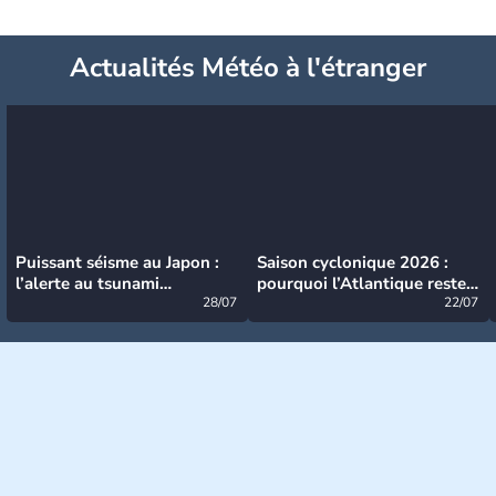
Actualités Météo à l'étranger
Puissant séisme au Japon :
Saison cyclonique 2026 :
l’alerte au tsunami
pourquoi l’Atlantique reste
désormais levée
28/07
très calme à ce stade ?
22/07