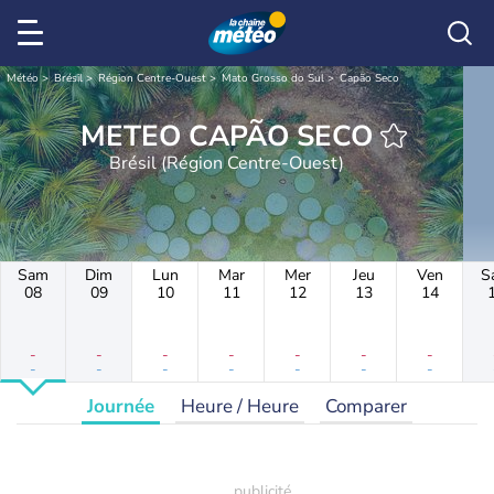
Météo
Brésil
Région Centre-Ouest
Mato Grosso do Sul
Capão Seco
METEO CAPÃO SECO
Brésil (Région Centre-Ouest)
Sam
Dim
Lun
Mar
Mer
Jeu
Ven
S
08
09
10
11
12
13
14
-
-
-
-
-
-
-
-
-
-
-
-
-
-
Journée
Heure / Heure
Comparer