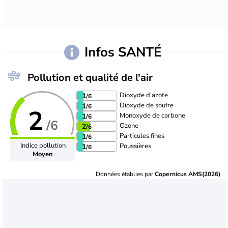
Infos SANTÉ
Pollution et qualité de l'air
Dioxyde d'azote
1
/6
Dioxyde de soufre
1
/6
2
Monoxyde de carbone
1
/6
/6
Ozone
2
/6
Particules fines
1
/6
Indice pollution
Poussières
1
/6
Moyen
Données établies par
Copernicus AMS(2026)