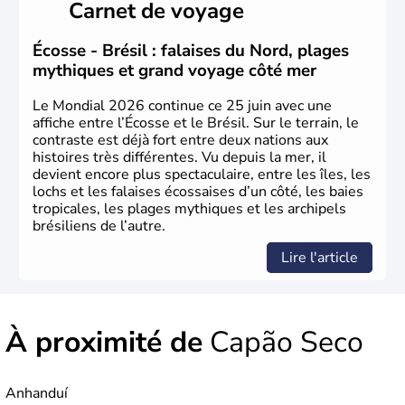
Carnet de voyage
du Brésil ont été atteintes par le portugais Cabral en
1500. Durant le XVIe siècle, de très nombreux esclaves
venus d'Afrique ont permis une large exploitation des
Écosse - Brésil : falaises du Nord, plages
ressources en sucre du pays.
mythiques et grand voyage côté mer
Le Mondial 2026 continue ce 25 juin avec une
affiche entre l’Écosse et le Brésil. Sur le terrain, le
contraste est déjà fort entre deux nations aux
histoires très différentes. Vu depuis la mer, il
devient encore plus spectaculaire, entre les îles, les
lochs et les falaises écossaises d’un côté, les baies
tropicales, les plages mythiques et les archipels
brésiliens de l’autre.
Lire l'article
À proximité de
Capão Seco
Anhanduí