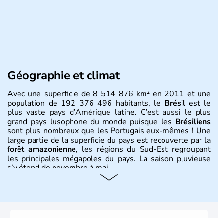
Géographie et climat
Avec une superficie de 8 514 876 km² en 2011 et une
population de 192 376 496 habitants, le
Brésil
est le
plus vaste pays d’Amérique latine. C’est aussi le plus
grand pays lusophone du monde puisque les
Brésiliens
sont plus nombreux que les Portugais eux-mêmes ! Une
large partie de la superficie du pays est recouverte par la
f
orêt amazonienne
, les régions du Sud-Est regroupant
les principales mégapoles du pays. La saison pluvieuse
s’y étend de novembre à mai.
Histoire et administration
Sao Polo et Rio de Janeiro sont deux villes principales de
ce pays, majoritairement catholique. Les côtes atlantiques