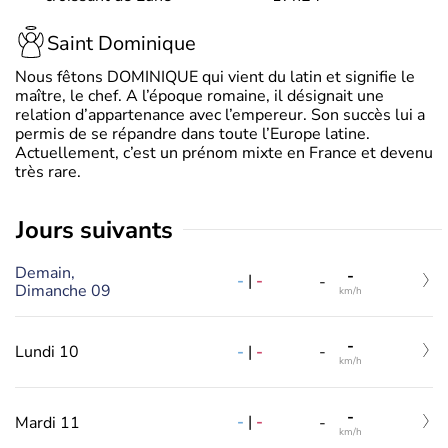
Saint Dominique
Nous fêtons DOMINIQUE qui vient du latin et signifie le
maître, le chef. A l’époque romaine, il désignait une
relation d’appartenance avec l’empereur. Son succès lui a
permis de se répandre dans toute l’Europe latine.
Actuellement, c’est un prénom mixte en France et devenu
très rare.
jours suivants
Demain,
-
-
|
-
-
Dimanche 09
km/h
-
-
|
-
Lundi 10
-
km/h
-
-
|
-
Mardi 11
-
km/h