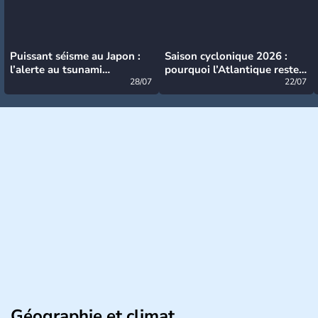
Puissant séisme au Japon :
Saison cyclonique 2026 :
l’alerte au tsunami
pourquoi l’Atlantique reste
désormais levée
28/07
très calme à ce stade ?
22/07
Géographie et climat