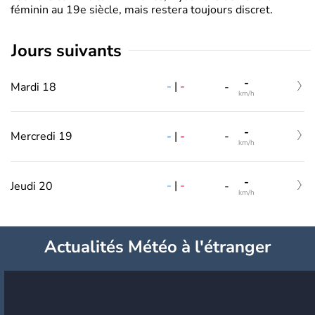
féminin au 19e siècle, mais restera toujours discret.
jours suivants
-
-
|
-
Mardi 18
-
km/h
-
-
|
-
Mercredi 19
-
km/h
-
-
|
-
Jeudi 20
-
km/h
Actualités Météo à l'étranger