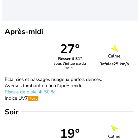
Après-midi
27°
Calme
Ressenti 31°
sous l’influence du
Rafales
25 km/h
soleil
Eclaircies et passages nuageux parfois denses.
Averses tombant en fin d'après-midi.
Risque de pluie
50 %
Indice UV
7
Fort
Soir
19°
Calme