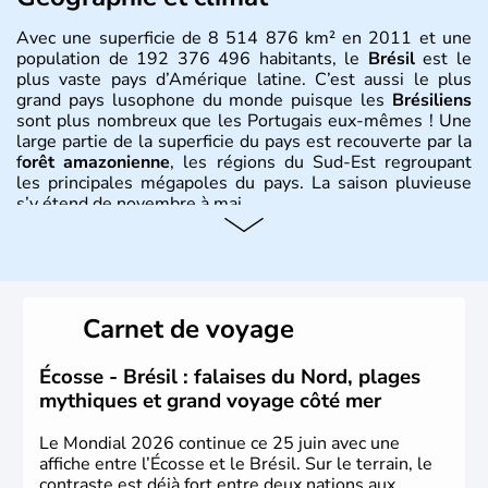
Avec une superficie de 8 514 876 km² en 2011 et une
population de 192 376 496 habitants, le
Brésil
est le
plus vaste pays d’Amérique latine. C’est aussi le plus
grand pays lusophone du monde puisque les
Brésiliens
sont plus nombreux que les Portugais eux-mêmes ! Une
large partie de la superficie du pays est recouverte par la
f
orêt amazonienne
, les régions du Sud-Est regroupant
les principales mégapoles du pays. La saison pluvieuse
s’y étend de novembre à mai.
Histoire et administration
Sao Polo et Rio de Janeiro sont deux villes principales de
ce pays, majoritairement catholique. Les côtes atlantiques
Carnet de voyage
du Brésil ont été atteintes par le portugais Cabral en
1500. Durant le XVIe siècle, de très nombreux esclaves
venus d'Afrique ont permis une large exploitation des
Écosse - Brésil : falaises du Nord, plages
ressources en sucre du pays.
mythiques et grand voyage côté mer
Le Mondial 2026 continue ce 25 juin avec une
affiche entre l’Écosse et le Brésil. Sur le terrain, le
contraste est déjà fort entre deux nations aux