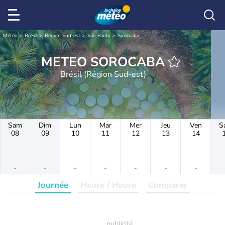
Météo
Brésil
Région Sud-est
São Paulo
Sorocaba
METEO SOROCABA
Brésil (Région Sud-est)
Sam
Dim
Lun
Mar
Mer
Jeu
Ven
S
08
09
10
11
12
13
14
-
-
-
-
-
-
-
-
-
-
-
-
-
-
Journée
Heure / Heure
Comparer