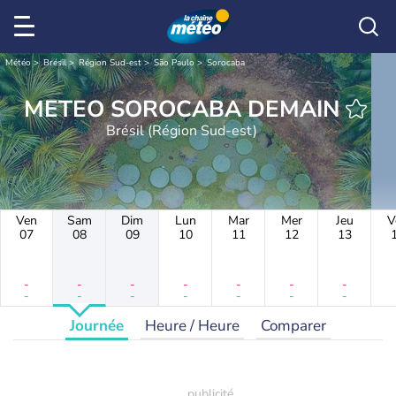
Météo
Brésil
Région Sud-est
São Paulo
Sorocaba
METEO SOROCABA DEMAIN
Brésil (Région Sud-est)
Ven
Sam
Dim
Lun
Mar
Mer
Jeu
V
07
08
09
10
11
12
13
-
-
-
-
-
-
-
-
-
-
-
-
-
-
Journée
Heure / Heure
Comparer