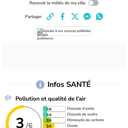
Recevoir la météo de ma ville
Partager
Ajouter à vos sources préférées
Infos SANTÉ
Pollution et qualité de l'air
Dioxyde d'azote
1
/6
Dioxyde de soufre
1
/6
3
Monoxyde de carbone
2
/6
/6
Ozone
3
/6