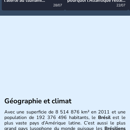
l’alerte au tsunami
pourquoi l’Atlantique reste
désormais levée
28/07
très calme à ce stade ?
22/07
Géographie et climat
Avec une superficie de 8 514 876 km² en 2011 et une
population de 192 376 496 habitants, le
Brésil
est le
plus vaste pays d’Amérique latine. C’est aussi le plus
grand pays lusophone du monde puisque les
Brésiliens