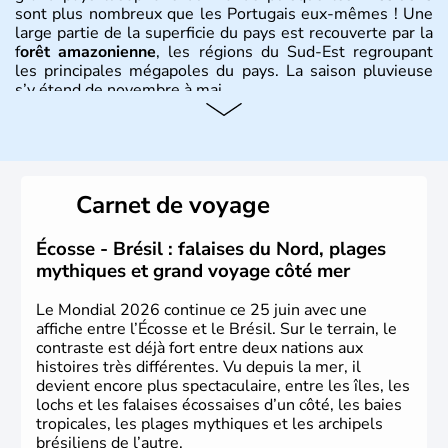
sont plus nombreux que les Portugais eux-mêmes ! Une
large partie de la superficie du pays est recouverte par la
f
orêt amazonienne
, les régions du Sud-Est regroupant
les principales mégapoles du pays. La saison pluvieuse
s’y étend de novembre à mai.
Histoire et administration
Sao Polo et Rio de Janeiro sont deux villes principales de
ce pays, majoritairement catholique. Les côtes atlantiques
Carnet de voyage
du Brésil ont été atteintes par le portugais Cabral en
1500. Durant le XVIe siècle, de très nombreux esclaves
venus d'Afrique ont permis une large exploitation des
Écosse - Brésil : falaises du Nord, plages
ressources en sucre du pays.
mythiques et grand voyage côté mer
Le Mondial 2026 continue ce 25 juin avec une
affiche entre l’Écosse et le Brésil. Sur le terrain, le
contraste est déjà fort entre deux nations aux
histoires très différentes. Vu depuis la mer, il
devient encore plus spectaculaire, entre les îles, les
lochs et les falaises écossaises d’un côté, les baies
tropicales, les plages mythiques et les archipels
brésiliens de l’autre.