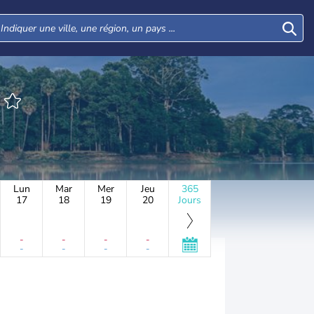
Lun
Mar
Mer
Jeu
365
17
18
19
20
Jours
-
-
-
-
-
-
-
-