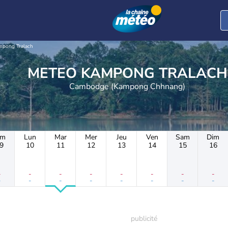
mpong Tralach
METEO KAMPONG TRALACH
Cambodge (Kampong Chhnang)
im
Lun
Mar
Mer
Jeu
Ven
Sam
Dim
9
10
11
12
13
14
15
16
-
-
-
-
-
-
-
-
-
-
-
-
-
-
-
-