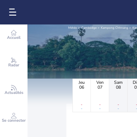
Météo
Cambodge
Kampong Chhnang
Ka
Accueil
Radar
Jeu
Ven
Sam
D
06
07
08
0
Actualités
-
-
-
-
-
-
Se connecter