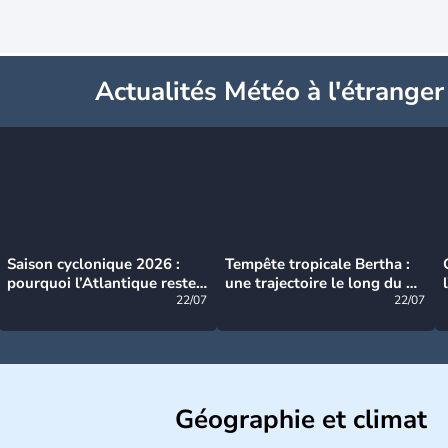
Actualités Météo à l'étranger
Saison cyclonique 2026 :
Tempête tropicale Bertha :
pourquoi l’Atlantique reste
une trajectoire le long du du
très calme à ce stade ?
22/07
littoral américain
22/07
Géographie et climat