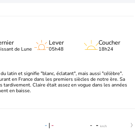
rnier
Lever
Coucher
oissant de Lune
05h48
18h24
 latin et signifie "blanc, éclatant", mais aussi "célèbre".
ourant en France dans les premiers siècles de notre ère. Sa
s tardivement. Claire était assez en vogue dans les années
ent en baisse.
-
|
-
-
-
km/h