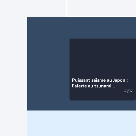
Puissant séisme au Japon :
l’alerte au tsunami
désormais levée
28/07