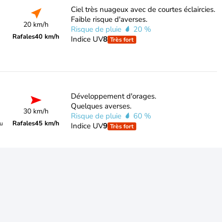
Ciel très nuageux avec de courtes éclaircies.
Faible risque d'averses.
20 km/h
Risque de pluie
20 %
Rafales
40 km/h
Indice UV
8
Très fort
Développement d'orages.
Quelques averses.
30 km/h
Risque de pluie
60 %
Rafales
45 km/h
du
Indice UV
9
Très fort