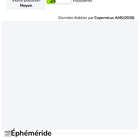
Indice pollution
Poussières
2
/6
Moyen
Données établies par
Copernicus AMS(2026)
Éphéméride