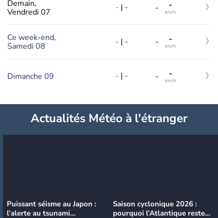
Demain,
-
-
|
-
-
Vendredi 07
km/h
Ce week-end,
-
-
|
-
-
Samedi 08
km/h
-
-
|
-
Dimanche 09
-
km/h
Actualités Météo à l'étranger
Puissant séisme au Japon :
Saison cyclonique 2026 :
l’alerte au tsunami
pourquoi l’Atlantique reste