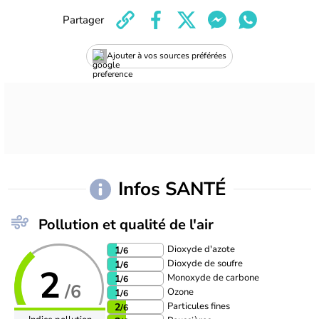
Partager
Ajouter à vos sources préférées
Infos SANTÉ
Pollution et qualité de l'air
Dioxyde d'azote
1
/6
Dioxyde de soufre
1
/6
2
Monoxyde de carbone
1
/6
/6
Ozone
1
/6
Particules fines
2
/6