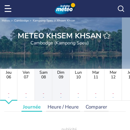
Météo
Cambodge
Kampong Speu
Khsem Khsan
METEO KHSEM KHSAN
Cambodge (Kampong Speu)
Jeu
Ven
Sam
Dim
Lun
Mar
Mer
J
06
07
08
09
10
11
12
-
-
-
-
-
-
-
-
-
-
-
-
-
-
Journée
Heure / Heure
Comparer