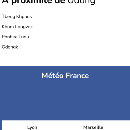
À proximité de
Udong
Tbeng Khpuos
Khum Longvek
Ponhea Lueu
Odongk
Météo France
Lyon
Marseille