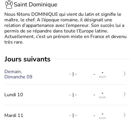
Saint Dominique
Nous fêtons DOMINIQUE qui vient du latin et signifie le
maître, le chef. A l’époque romaine, il désignait une
relation d’appartenance avec l’empereur. Son succès lui a
permis de se répandre dans toute l’Europe latine.
Actuellement, c’est un prénom mixte en France et devenu
très rare.
jours suivants
Demain,
-
-
|
-
-
Dimanche 09
km/h
-
-
|
-
Lundi 10
-
km/h
-
-
|
-
Mardi 11
-
km/h