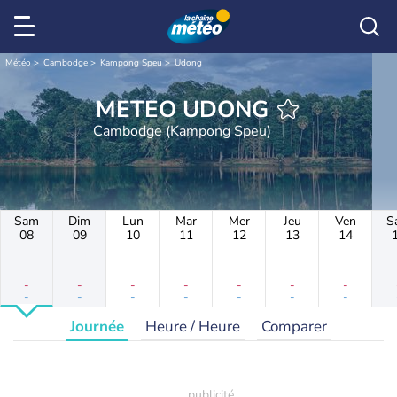
Météo
Cambodge
Kampong Speu
Udong
METEO UDONG
Cambodge (Kampong Speu)
Sam
Dim
Lun
Mar
Mer
Jeu
Ven
S
08
09
10
11
12
13
14
-
-
-
-
-
-
-
-
-
-
-
-
-
-
Journée
Heure / Heure
Comparer