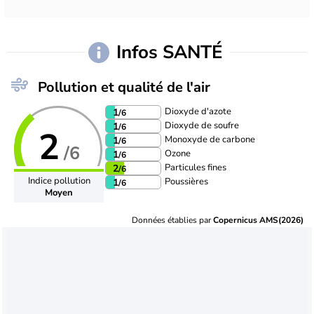
Infos SANTÉ
Pollution et qualité de l'air
Dioxyde d'azote
1
/6
Dioxyde de soufre
1
/6
2
Monoxyde de carbone
1
/6
/6
Ozone
1
/6
Particules fines
2
/6
Indice pollution
Poussières
1
/6
Moyen
Données établies par
Copernicus AMS(2026)