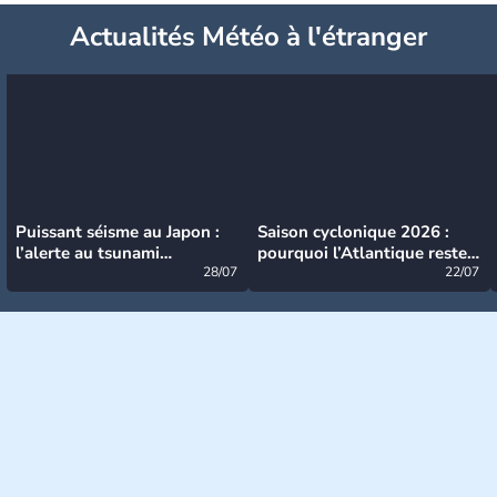
Actualités Météo à l'étranger
Puissant séisme au Japon :
Saison cyclonique 2026 :
l’alerte au tsunami
pourquoi l’Atlantique reste
désormais levée
28/07
très calme à ce stade ?
22/07