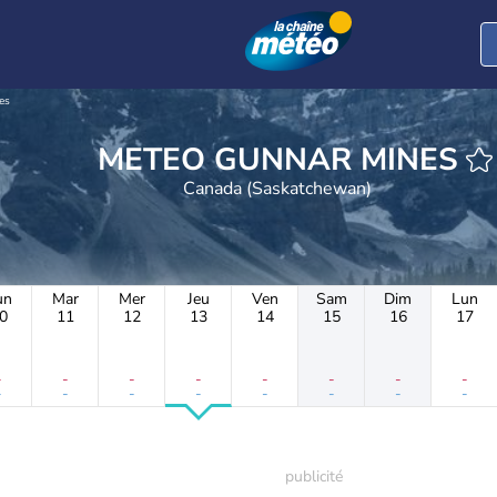
es
METEO GUNNAR MINES
Canada (Saskatchewan)
un
Mar
Mer
Jeu
Ven
Sam
Dim
Lun
0
11
12
13
14
15
16
17
-
-
-
-
-
-
-
-
-
-
-
-
-
-
-
-