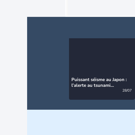
Puissant séisme au Japon :
l’alerte au tsunami
désormais levée
28/07