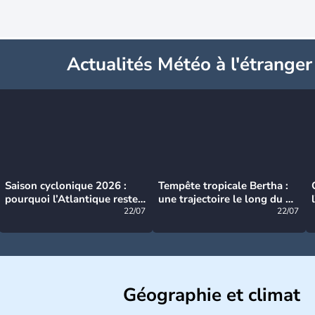
Actualités Météo à l'étranger
Saison cyclonique 2026 :
Tempête tropicale Bertha :
pourquoi l’Atlantique reste
une trajectoire le long du du
très calme à ce stade ?
22/07
littoral américain
22/07
Géographie et climat