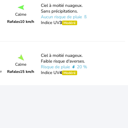
Ciel à moitié nuageux.
Sans précipitations.
Calme
Aucun risque de pluie
Rafales
10 km/h
Indice UV
3
Modéré
Ciel à moitié nuageux.
Faible risque d'averses.
Calme
Risque de pluie
20 %
du
Rafales
15 km/h
Indice UV
4
Modéré