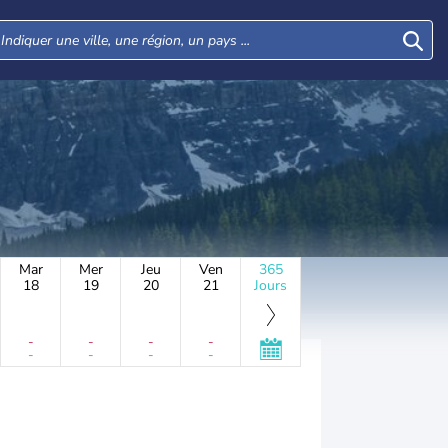
Mar
Mer
Jeu
Ven
365
18
19
20
21
Jours
-
-
-
-
-
-
-
-