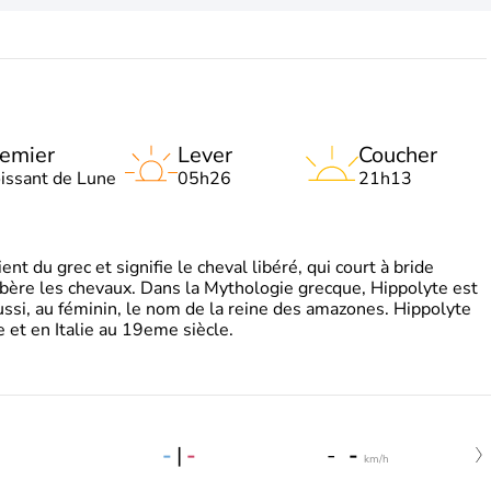
emier
Lever
Coucher
oissant de Lune
05h26
21h13
t du grec et signifie le cheval libéré, qui court à bride
libère les chevaux. Dans la Mythologie grecque, Hippolyte est
aussi, au féminin, le nom de la reine des amazones. Hippolyte
 et en Italie au 19eme siècle.
-
|
-
-
-
km/h