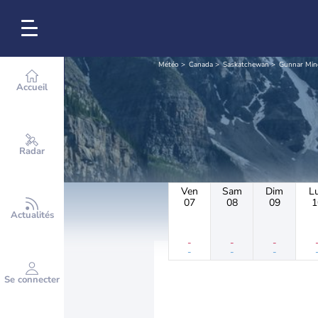
Météo
Canada
Saskatchewan
Gunnar Min
Accueil
Radar
Ven
Sam
Dim
L
07
08
09
1
Actualités
-
-
-
-
-
-
Se connecter