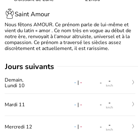
Saint Amour
Nous fêtons AMOUR. Ce prénom parle de lui-même et
vient du latin « amor . Ce nom très en vogue au début de
notre ère, renvoyait à l’amour altruiste, universel et à la
compassion. Ce prénom a traversé les siècles assez
discrètement et actuellement, il est rarissime.
jours suivants
Demain,
-
-
|
-
-
Lundi 10
km/h
-
-
|
-
Mardi 11
-
km/h
-
-
|
-
Mercredi 12
-
km/h