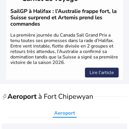
sous le contrôle des Britanniques. L'indépendance du
pays a été obtenue au cours d'un long processus qui s'est
SailGP à Halifax : l’Australie frappe fort, la
étalé de 1867 à 1982. Le peuple autochtone des Inuits,
Suisse surprend et Artemis prend les
aujourd'hui appelé Eskimos, n'est découvert qu'au début
commandes
du XXème siècle lors d'une expédition dans le Grand
Nord.
La première journée du Canada Sail Grand Prix a
tenu toutes ses promesses dans la rade d’Halifax.
Entre vent instable, flotte divisée en 2 groupes et
retours très attendus, l’Australie a confirmé sa
domination tandis que la Suisse a signé sa première
victoire de la saison 2026.
Lire l'article
Aeroport
à Fort Chipewyan
Aeroport