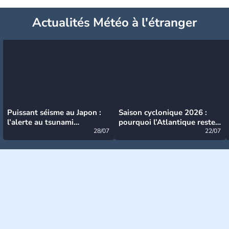
Actualités Météo à l'étranger
Puissant séisme au Japon :
Saison cyclonique 2026 :
l’alerte au tsunami
pourquoi l’Atlantique reste
désormais levée
28/07
très calme à ce stade ?
22/07