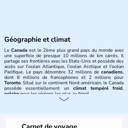
Géographie et climat
Le
Canada
est le 2ème plus grand pays du monde avec
une superficie de presque 10 millions de km carrés. Il
partage ses frontières avec les Etats-Unis et possède des
accès sur l'océan Atlantique, l'océan Arctique et l'océan
Pacifique. Le pays dénombre 32 millions de
canadiens
,
dont 8 millions de francophones et 2 millions pour
Toronto
. Situé sur le continent Nord-américain, le Canada
possède essentiellement un
climat tempéré froid
,
polaire
pour les régions les plus au Nord.
Histoire et administration
Le Canada a été découvert par l'explorateur Jacques
Cartier en 1534. A l'origine colonie française située sur le
Carnet de voyage
territoire de la ville de Québec, le Canada passe ensuite