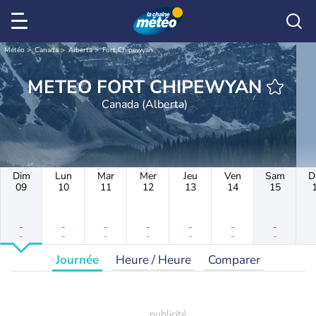
Météo
Canada
Alberta
Fort Chipewyan
METEO FORT CHIPEWYAN
Canada (Alberta)
Dim
Lun
Mar
Mer
Jeu
Ven
Sam
D
09
10
11
12
13
14
15
-
-
-
-
-
-
-
-
-
-
-
-
-
-
Journée
Heure / Heure
Comparer