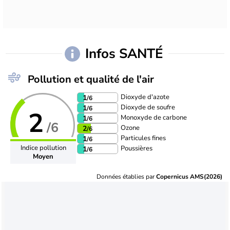
Infos SANTÉ
Pollution et qualité de l'air
Dioxyde d'azote
1
/6
Dioxyde de soufre
1
/6
2
Monoxyde de carbone
1
/6
/6
Ozone
2
/6
Particules fines
1
/6
Indice pollution
Poussières
1
/6
Moyen
Données établies par
Copernicus AMS(2026)