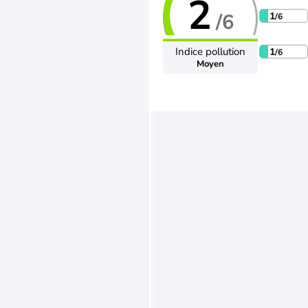
2
/6
1
/6
Indice pollution
1
/6
Moyen