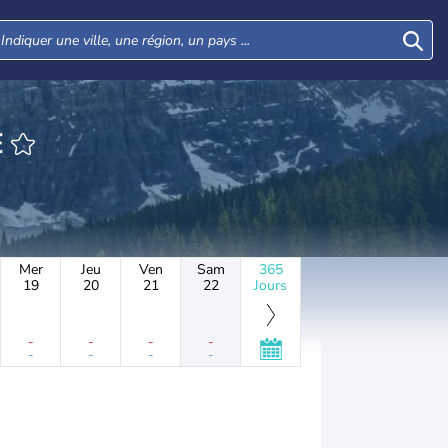
E
Mer
Jeu
Ven
Sam
365
19
20
21
22
Jours
-
-
-
-
-
-
-
-