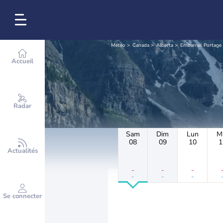
Météo
Canada
Alberta
Embarras Portage
Accueil
Radar
Sam
Dim
Lun
M
08
09
10
1
Actualités
-
-
-
-
-
-
Se connecter