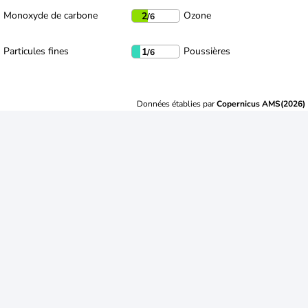
Monoxyde de carbone
Ozone
2
/6
Particules fines
Poussières
1
/6
Données établies par
Copernicus AMS(2026)