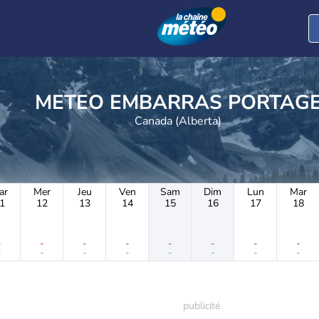
METEO EMBARRAS PORTAG
Canada (Alberta)
ar
Mer
Jeu
Ven
Sam
Dim
Lun
Mar
1
12
13
14
15
16
17
18
-
-
-
-
-
-
-
-
-
-
-
-
-
-
-
-