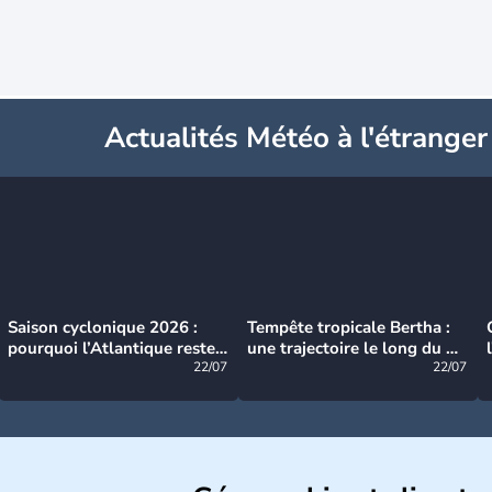
Actualités Météo à l'étranger
Saison cyclonique 2026 :
Tempête tropicale Bertha :
pourquoi l’Atlantique reste
une trajectoire le long du du
très calme à ce stade ?
22/07
littoral américain
22/07