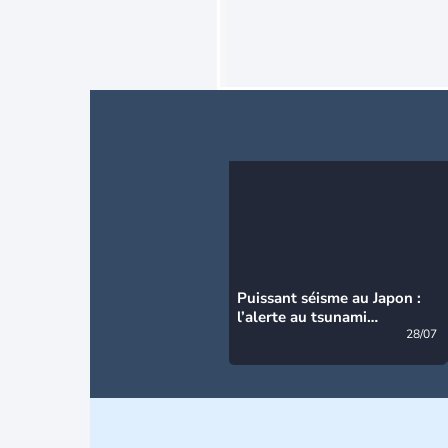
Puissant séisme au Japon :
l’alerte au tsunami
désormais levée
28/07