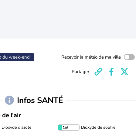
o du week-end
Recevoir la météo de ma ville
Partager
Infos SANTÉ
 de l'air
Dioxyde d'azote
Dioxyde de soufre
1
/6