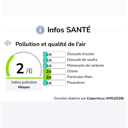
Infos SANTÉ
Pollution et qualité de l'air
Dioxyde d'azote
1
/6
Dioxyde de soufre
1
/6
2
Monoxyde de carbone
1
/6
/6
Ozone
2
/6
Particules fines
2
/6
Indice pollution
Poussières
1
/6
Moyen
Données établies par
Copernicus AMS(2026)