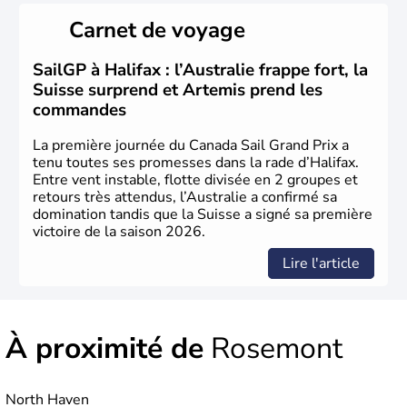
Cartier en 1534. A l'origine colonie française située sur le
Carnet de voyage
territoire de la ville de Québec, le Canada passe ensuite
sous le contrôle des Britanniques. L'indépendance du
pays a été obtenue au cours d'un long processus qui s'est
SailGP à Halifax : l’Australie frappe fort, la
étalé de 1867 à 1982. Le peuple autochtone des Inuits,
Suisse surprend et Artemis prend les
aujourd'hui appelé Eskimos, n'est découvert qu'au début
commandes
du XXème siècle lors d'une expédition dans le Grand
Nord.
La première journée du Canada Sail Grand Prix a
tenu toutes ses promesses dans la rade d’Halifax.
Entre vent instable, flotte divisée en 2 groupes et
retours très attendus, l’Australie a confirmé sa
domination tandis que la Suisse a signé sa première
victoire de la saison 2026.
Lire l'article
À proximité de
Rosemont
North Haven