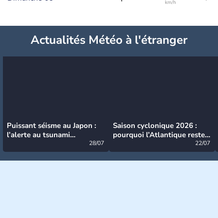
km/h
Actualités Météo à l'étranger
Puissant séisme au Japon :
Saison cyclonique 2026 :
l’alerte au tsunami
pourquoi l’Atlantique reste
désormais levée
28/07
très calme à ce stade ?
22/07