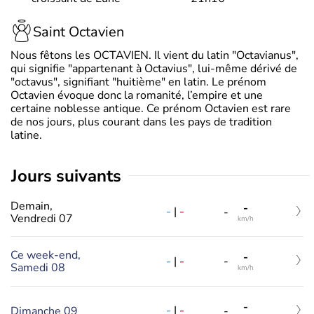
Saint Octavien
Nous fêtons les OCTAVIEN. Il vient du latin "Octavianus",
qui signifie "appartenant à Octavius", lui-même dérivé de
"octavus", signifiant "huitième" en latin. Le prénom
Octavien évoque donc la romanité, l’empire et une
certaine noblesse antique. Ce prénom Octavien est rare
de nos jours, plus courant dans les pays de tradition
latine.
jours suivants
Demain,
-
-
|
-
-
Vendredi 07
km/h
Ce week-end,
-
-
|
-
-
Samedi 08
km/h
-
-
|
-
Dimanche 09
-