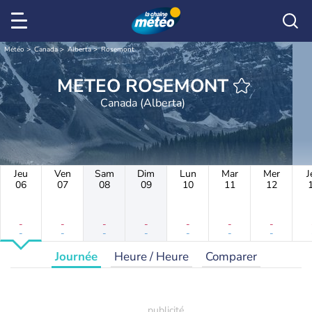
Météo
Canada
Alberta
Rosemont
METEO ROSEMONT
Canada (Alberta)
Jeu
Ven
Sam
Dim
Lun
Mar
Mer
J
06
07
08
09
10
11
12
-
-
-
-
-
-
-
-
-
-
-
-
-
-
Journée
Heure / Heure
Comparer