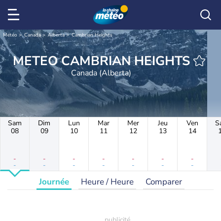
Météo
Canada
Alberta
Cambrian Heights
METEO CAMBRIAN HEIGHTS
Canada (Alberta)
Sam
Dim
Lun
Mar
Mer
Jeu
Ven
S
08
09
10
11
12
13
14
-
-
-
-
-
-
-
-
-
-
-
-
-
-
Journée
Heure / Heure
Comparer