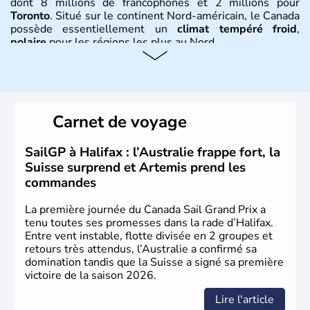
dont 8 millions de francophones et 2 millions pour
Toronto
. Situé sur le continent Nord-américain, le Canada
possède essentiellement un
climat tempéré froid
,
polaire
pour les régions les plus au Nord.
Histoire et administration
Le Canada a été découvert par l'explorateur Jacques
Cartier en 1534. A l'origine colonie française située sur le
Carnet de voyage
territoire de la ville de Québec, le Canada passe ensuite
sous le contrôle des Britanniques. L'indépendance du
pays a été obtenue au cours d'un long processus qui s'est
SailGP à Halifax : l’Australie frappe fort, la
étalé de 1867 à 1982. Le peuple autochtone des Inuits,
Suisse surprend et Artemis prend les
aujourd'hui appelé Eskimos, n'est découvert qu'au début
commandes
du XXème siècle lors d'une expédition dans le Grand
Nord.
La première journée du Canada Sail Grand Prix a
tenu toutes ses promesses dans la rade d’Halifax.
Entre vent instable, flotte divisée en 2 groupes et
retours très attendus, l’Australie a confirmé sa
domination tandis que la Suisse a signé sa première
victoire de la saison 2026.
Lire l'article