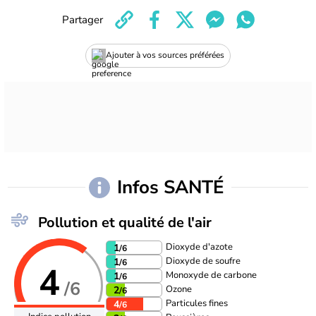
Partager
Ajouter à vos sources préférées
Infos SANTÉ
Pollution et qualité de l'air
Dioxyde d'azote
1
/6
Dioxyde de soufre
1
/6
4
Monoxyde de carbone
1
/6
/6
Ozone
2
/6
Particules fines
4
/6