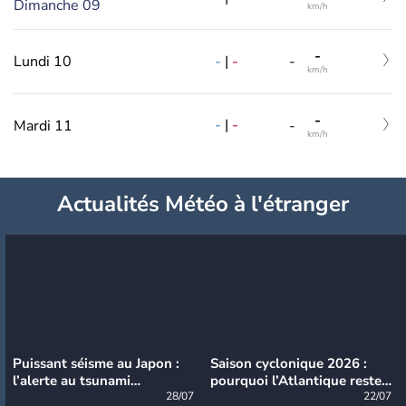
Dimanche 09
km/h
-
-
|
-
Lundi 10
-
km/h
-
-
|
-
Mardi 11
-
km/h
Actualités Météo à l'étranger
Puissant séisme au Japon :
Saison cyclonique 2026 :
l’alerte au tsunami
pourquoi l’Atlantique reste
désormais levée
28/07
très calme à ce stade ?
22/07