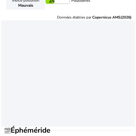
Indice pollution
Poussières
2
/6
Mauvais
Données établies par
Copernicus AMS(2026)
Éphéméride