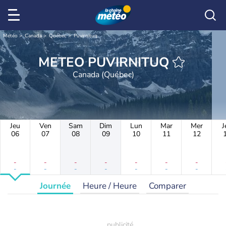
Météo
Canada
Québec
Puvirnituq
METEO PUVIRNITUQ
Canada (Québec)
Jeu
Ven
Sam
Dim
Lun
Mar
Mer
J
06
07
08
09
10
11
12
-
-
-
-
-
-
-
-
-
-
-
-
-
-
Journée
Heure / Heure
Comparer