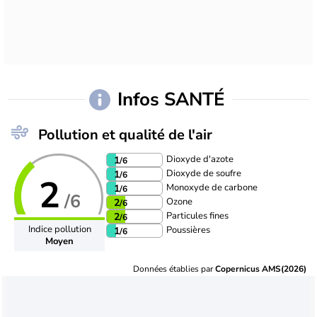
Infos SANTÉ
Pollution et qualité de l'air
Dioxyde d'azote
1
/6
Dioxyde de soufre
1
/6
2
Monoxyde de carbone
1
/6
/6
Ozone
2
/6
Particules fines
2
/6
Indice pollution
Poussières
1
/6
Moyen
Données établies par
Copernicus AMS(2026)