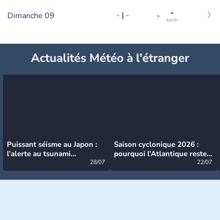
-
-
|
-
Dimanche 09
-
km/h
Actualités Météo à l'étranger
Puissant séisme au Japon :
Saison cyclonique 2026 :
l’alerte au tsunami
pourquoi l’Atlantique reste
désormais levée
28/07
très calme à ce stade ?
22/07