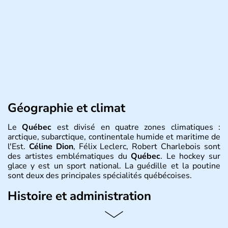
Géographie et climat
Le
Québec
est divisé en quatre zones climatiques :
arctique, subarctique, continentale humide et maritime de
l'Est.
Céline Dion
, Félix Leclerc, Robert Charlebois sont
des artistes emblématiques du
Québec
. Le hockey sur
glace y est un sport national. La guédille et la poutine
sont deux des principales spécialités québécoises.
Histoire et administration
Le
Québec
est une province francophone du
Canada
en
Amérique du Nord. Sa capitale est
Québec
et sa