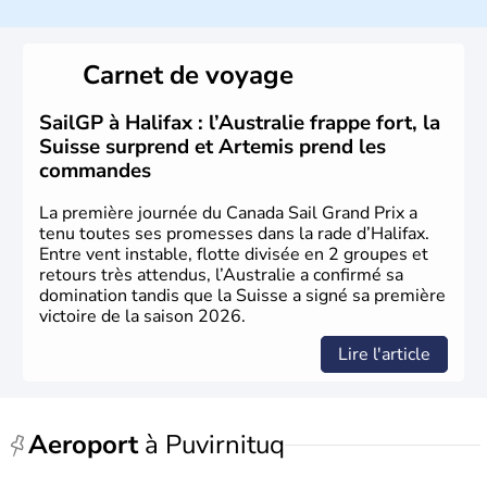
métropole s’appelle
Montréal
. Elle est traversée par le
Saint-Laurent et le relie à l’Atlantique et aux Grands Lacs.
La langue officielle est le français, langue maternelle de
Carnet de voyage
80 % des
Québécois
. L’aéronautique, les
biotechnologies, l’industrie pharmaceutique, le génie
conseil constituent ses pôles essentiels d’activité.
SailGP à Halifax : l’Australie frappe fort, la
Suisse surprend et Artemis prend les
commandes
La première journée du Canada Sail Grand Prix a
tenu toutes ses promesses dans la rade d’Halifax.
Entre vent instable, flotte divisée en 2 groupes et
retours très attendus, l’Australie a confirmé sa
domination tandis que la Suisse a signé sa première
victoire de la saison 2026.
Lire l'article
Aeroport
à Puvirnituq