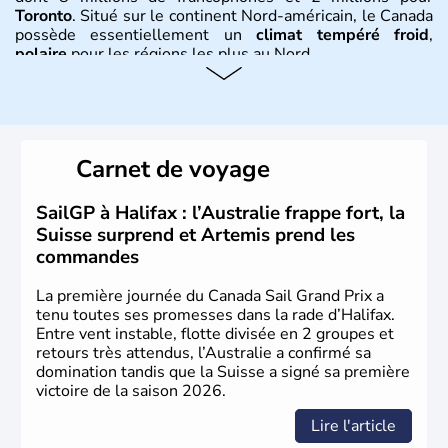
Toronto
. Situé sur le continent Nord-américain, le Canada
possède essentiellement un
climat tempéré froid
,
polaire
pour les régions les plus au Nord.
Histoire et administration
Le Canada a été découvert par l'explorateur Jacques
Cartier en 1534. A l'origine colonie française située sur le
Carnet de voyage
territoire de la ville de Québec, le Canada passe ensuite
sous le contrôle des Britanniques. L'indépendance du
pays a été obtenue au cours d'un long processus qui s'est
SailGP à Halifax : l’Australie frappe fort, la
étalé de 1867 à 1982. Le peuple autochtone des Inuits,
Suisse surprend et Artemis prend les
aujourd'hui appelé Eskimos, n'est découvert qu'au début
commandes
du XXème siècle lors d'une expédition dans le Grand
Nord.
La première journée du Canada Sail Grand Prix a
tenu toutes ses promesses dans la rade d’Halifax.
Entre vent instable, flotte divisée en 2 groupes et
retours très attendus, l’Australie a confirmé sa
domination tandis que la Suisse a signé sa première
victoire de la saison 2026.
Lire l'article