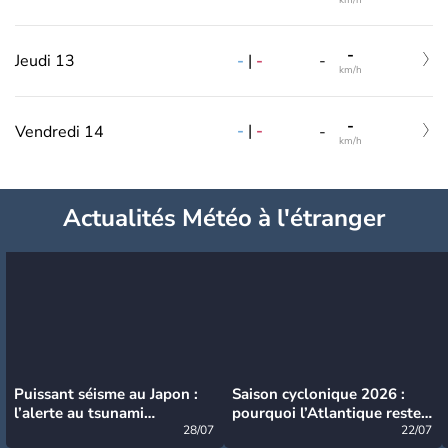
-
-
|
-
Jeudi 13
-
km/h
-
-
|
-
Vendredi 14
-
km/h
Actualités Météo à l'étranger
Puissant séisme au Japon :
Saison cyclonique 2026 :
l’alerte au tsunami
pourquoi l’Atlantique reste
désormais levée
28/07
très calme à ce stade ?
22/07