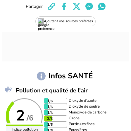
Partager
Ajouter à vos sources préférées
Infos SANTÉ
Pollution et qualité de l'air
Dioxyde d'azote
1
/6
Dioxyde de soufre
1
/6
2
Monoxyde de carbone
1
/6
/6
Ozone
2
/6
Particules fines
1
/6
Indice pollution
Poussières
1
/6