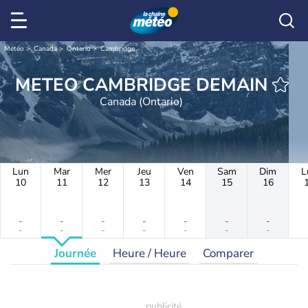
Météo
Canada
Ontario
Cambridge
METEO CAMBRIDGE DEMAIN
Canada (Ontario)
Lun
Mar
Mer
Jeu
Ven
Sam
Dim
L
10
11
12
13
14
15
16
-
-
-
-
-
-
-
-
-
-
-
-
-
-
Journée
Heure / Heure
Comparer