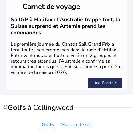
Cartier en 1534. A l'origine colonie française située sur le
Carnet de voyage
territoire de la ville de Québec, le Canada passe ensuite
sous le contrôle des Britanniques. L'indépendance du
pays a été obtenue au cours d'un long processus qui s'est
SailGP à Halifax : l’Australie frappe fort, la
étalé de 1867 à 1982. Le peuple autochtone des Inuits,
Suisse surprend et Artemis prend les
aujourd'hui appelé Eskimos, n'est découvert qu'au début
commandes
du XXème siècle lors d'une expédition dans le Grand
Nord.
La première journée du Canada Sail Grand Prix a
tenu toutes ses promesses dans la rade d’Halifax.
Entre vent instable, flotte divisée en 2 groupes et
retours très attendus, l’Australie a confirmé sa
domination tandis que la Suisse a signé sa première
victoire de la saison 2026.
Lire l'article
Golfs
à Collingwood
Golfs
Station de ski