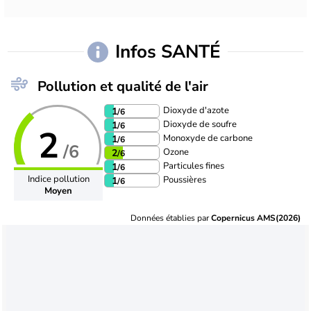
Infos SANTÉ
Pollution et qualité de l'air
Dioxyde d'azote
1
/6
Dioxyde de soufre
1
/6
2
Monoxyde de carbone
1
/6
/6
Ozone
2
/6
Particules fines
1
/6
Indice pollution
Poussières
1
/6
Moyen
Données établies par
Copernicus AMS(2026)