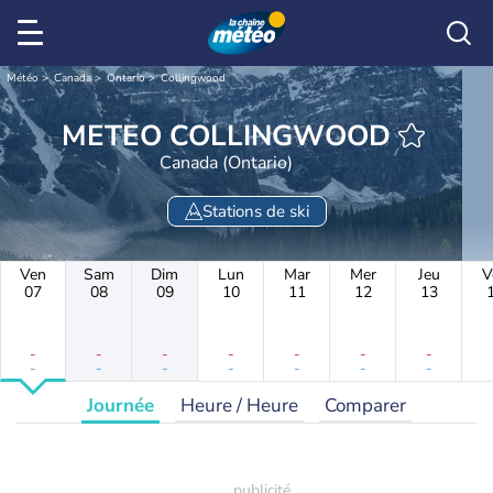
Météo
Canada
Ontario
Collingwood
METEO COLLINGWOOD
Canada (Ontario)
Stations de ski
Ven
Sam
Dim
Lun
Mar
Mer
Jeu
V
07
08
09
10
11
12
13
-
-
-
-
-
-
-
-
-
-
-
-
-
-
Journée
Heure / Heure
Comparer