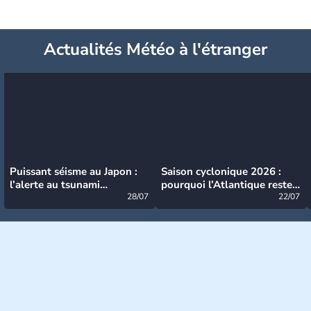
Actualités Météo à l'étranger
Puissant séisme au Japon :
Saison cyclonique 2026 :
l’alerte au tsunami
pourquoi l’Atlantique reste
désormais levée
28/07
très calme à ce stade ?
22/07