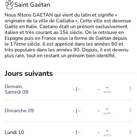
Saint Gaétan
Nous fêtons GAETAN qui vient du latin et signifie «
originaire de la ville de Caillatia ». Cette ville est devenue
Gaëte en Italie. Caetano était un prénom exclusivement
italien et très courant au 15è siècle. On le retrouve en
Espagne puis en France sous la forme de Gaëtan depuis
le 17ème siècle. Il est apprécié dans les années 60 et
très populaire dans les années 90. Depuis, il est devenu
plus rare, tout en restant un prénom bien identifié.
jours suivants
Demain,
-
-
|
-
-
Samedi 08
km/h
-
-
|
-
Dimanche 09
-
km/h
-
-
|
-
Lundi 10
-
km/h