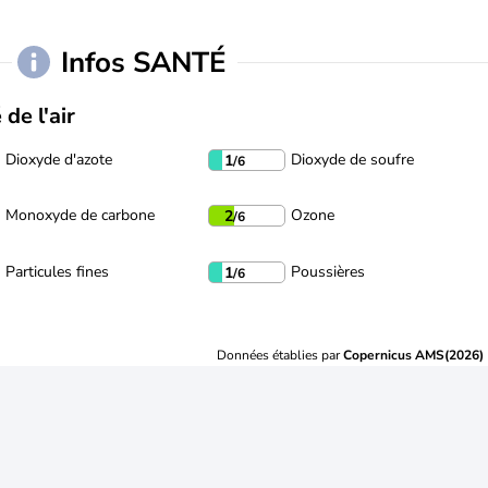
Infos SANTÉ
 de l'air
Dioxyde d'azote
Dioxyde de soufre
1
/6
Monoxyde de carbone
Ozone
2
/6
Particules fines
Poussières
1
/6
Données établies par
Copernicus AMS(2026)