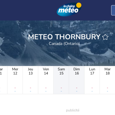
METEO THORNBURY
Canada (Ontario)
ar
Mer
Jeu
Ven
Sam
Dim
Lun
Mar
1
12
13
14
15
16
17
18
-
-
-
-
-
-
-
-
-
-
-
-
-
-
-
-