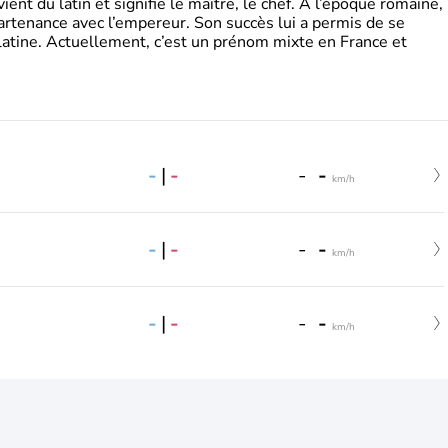
t du latin et signifie le maître, le chef. A l’époque romaine,
partenance avec l’empereur. Son succès lui a permis de se
latine. Actuellement, c’est un prénom mixte en France et
-
|
-
-
-
km/h
-
|
-
-
-
km/h
-
|
-
-
-
km/h