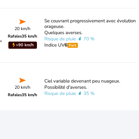
Se couvrant progressivement avec évolution
orageuse.
20 km/h
Quelques averses.
Rafales
35 km/h
Risque de pluie
70 %
du
Indice UV
6
>90 km/h
Fort
Ciel variable devenant peu nuageux.
Possibilité d'averses.
20 km/h
Risque de pluie
35 %
Rafales
35 km/h