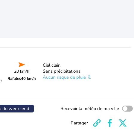
Ciel clair.
Sans précipitations.
20 km/h
Aucun risque de pluie
Rafales
40 km/h
nt
o du week-end
Recevoir la météo de ma ville
Partager