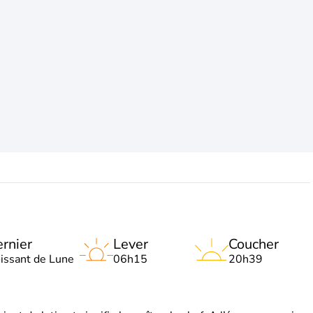
rnier
Lever
Coucher
oissant de Lune
06h15
20h39