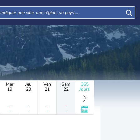
Mer
Jeu
Ven
Sam
365
19
20
21
22
Jours
-
-
-
-
-
-
-
-