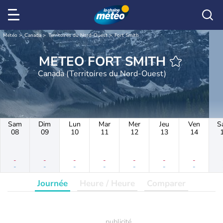
Météo
Canada
Territoires du Nord-Ouest
Fort Smith
METEO FORT SMITH
Canada (Territoires du Nord-Ouest)
Sam
Dim
Lun
Mar
Mer
Jeu
Ven
S
08
09
10
11
12
13
14
-
-
-
-
-
-
-
-
-
-
-
-
-
-
Journée
Heure / Heure
Comparer