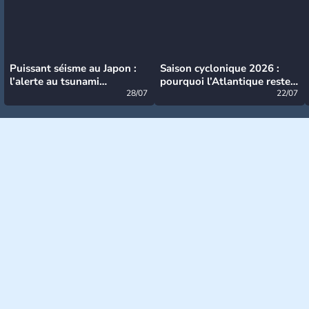
Puissant séisme au Japon :
Saison cyclonique 2026 :
l’alerte au tsunami
pourquoi l’Atlantique reste
désormais levée
28/07
très calme à ce stade ?
22/07