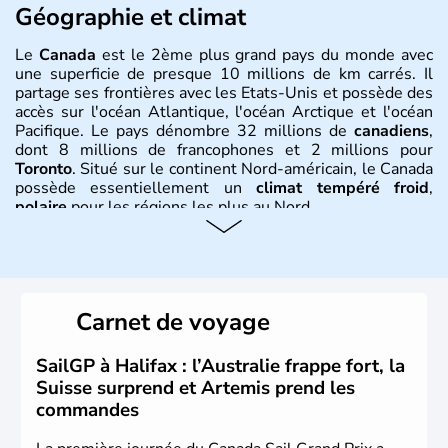
Géographie et climat
Le
Canada
est le 2ème plus grand pays du monde avec
une superficie de presque 10 millions de km carrés. Il
partage ses frontières avec les Etats-Unis et possède des
accès sur l'océan Atlantique, l'océan Arctique et l'océan
Pacifique. Le pays dénombre 32 millions de
canadiens
,
dont 8 millions de francophones et 2 millions pour
Toronto
. Situé sur le continent Nord-américain, le Canada
possède essentiellement un
climat tempéré froid
,
polaire
pour les régions les plus au Nord.
Histoire et administration
Le Canada a été découvert par l'explorateur Jacques
Cartier en 1534. A l'origine colonie française située sur le
Carnet de voyage
territoire de la ville de Québec, le Canada passe ensuite
sous le contrôle des Britanniques. L'indépendance du
pays a été obtenue au cours d'un long processus qui s'est
SailGP à Halifax : l’Australie frappe fort, la
étalé de 1867 à 1982. Le peuple autochtone des Inuits,
Suisse surprend et Artemis prend les
aujourd'hui appelé Eskimos, n'est découvert qu'au début
commandes
du XXème siècle lors d'une expédition dans le Grand
Nord.