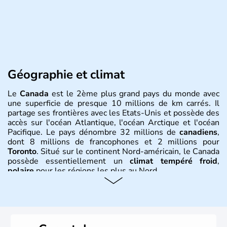
Géographie et climat
Le
Canada
est le 2ème plus grand pays du monde avec
une superficie de presque 10 millions de km carrés. Il
partage ses frontières avec les Etats-Unis et possède des
accès sur l'océan Atlantique, l'océan Arctique et l'océan
Pacifique. Le pays dénombre 32 millions de
canadiens
,
dont 8 millions de francophones et 2 millions pour
Toronto
. Situé sur le continent Nord-américain, le Canada
possède essentiellement un
climat tempéré froid
,
polaire
pour les régions les plus au Nord.
Histoire et administration
Le Canada a été découvert par l'explorateur Jacques
Cartier en 1534. A l'origine colonie française située sur le