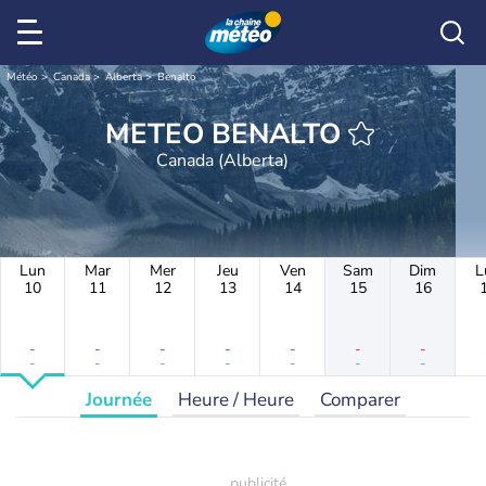
Météo
Canada
Alberta
Benalto
METEO BENALTO
Canada (Alberta)
Lun
Mar
Mer
Jeu
Ven
Sam
Dim
L
10
11
12
13
14
15
16
-
-
-
-
-
-
-
-
-
-
-
-
-
-
Journée
Heure / Heure
Comparer