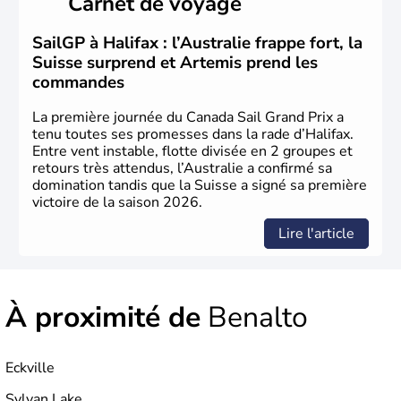
Carnet de voyage
territoire de la ville de Québec, le Canada passe ensuite
sous le contrôle des Britanniques. L'indépendance du
pays a été obtenue au cours d'un long processus qui s'est
SailGP à Halifax : l’Australie frappe fort, la
étalé de 1867 à 1982. Le peuple autochtone des Inuits,
Suisse surprend et Artemis prend les
aujourd'hui appelé Eskimos, n'est découvert qu'au début
commandes
du XXème siècle lors d'une expédition dans le Grand
Nord.
La première journée du Canada Sail Grand Prix a
tenu toutes ses promesses dans la rade d’Halifax.
Entre vent instable, flotte divisée en 2 groupes et
retours très attendus, l’Australie a confirmé sa
domination tandis que la Suisse a signé sa première
victoire de la saison 2026.
Lire l'article
À proximité de
Benalto
Eckville
Sylvan Lake