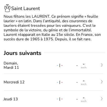
Saint Laurent
Nous fêtons les LAURENT. Ce prénom signifie « feuille
laurier » en latin. Dans l’antiquité, des couronnes de
lauriers étaient tressées pour les vainqueurs. C’est le
symbole de la victoire, du génie et de l’immortalité.
Laurent réapparait en Italie au 15e siècle. En France, son
succès dure de 1965 à 1975. Depuis, il se fait rare.
jours suivants
Demain,
-
-
|
-
-
Mardi 11
km/h
-
-
|
-
Mercredi 12
-
km/h
-
-
|
-
Jeudi 13
-
km/h