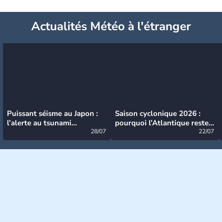
Actualités Météo à l'étranger
Puissant séisme au Japon :
Saison cyclonique 2026 :
l’alerte au tsunami
pourquoi l’Atlantique reste
désormais levée
28/07
très calme à ce stade ?
22/07