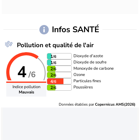
Infos SANTÉ
Pollution et qualité de l'air
Dioxyde d'azote
1
/6
Dioxyde de soufre
1
/6
4
Monoxyde de carbone
2
/6
/6
Ozone
2
/6
Particules fines
4
/6
Indice pollution
Poussières
2
/6
Mauvais
Données établies par
Copernicus AMS(2026)