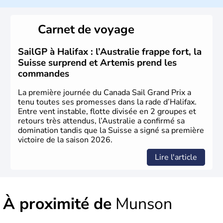
Le Canada a été découvert par l'explorateur Jacques
Cartier en 1534. A l'origine colonie française située sur le
Carnet de voyage
territoire de la ville de Québec, le Canada passe ensuite
sous le contrôle des Britanniques. L'indépendance du
pays a été obtenue au cours d'un long processus qui s'est
SailGP à Halifax : l’Australie frappe fort, la
étalé de 1867 à 1982. Le peuple autochtone des Inuits,
Suisse surprend et Artemis prend les
aujourd'hui appelé Eskimos, n'est découvert qu'au début
commandes
du XXème siècle lors d'une expédition dans le Grand
Nord.
La première journée du Canada Sail Grand Prix a
tenu toutes ses promesses dans la rade d’Halifax.
Entre vent instable, flotte divisée en 2 groupes et
retours très attendus, l’Australie a confirmé sa
domination tandis que la Suisse a signé sa première
victoire de la saison 2026.
Lire l'article
À proximité de
Munson