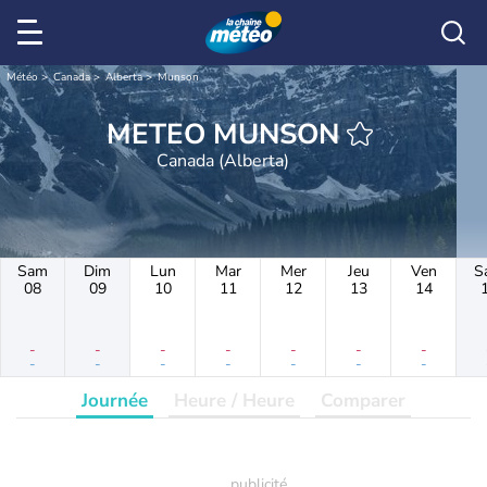
Météo
Canada
Alberta
Munson
METEO MUNSON
Canada (Alberta)
Sam
Dim
Lun
Mar
Mer
Jeu
Ven
S
08
09
10
11
12
13
14
-
-
-
-
-
-
-
-
-
-
-
-
-
-
Journée
Heure / Heure
Comparer