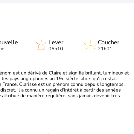
uvelle
Lever
Coucher
ne
06h10
21h01
om est un dérivé de Claire et signifie brillant, lumineux et
s les pays anglophones au 19e siècle, alors qu'il restait
 En France, Clarisse est un prénom connu depuis longtemps,
discret. Il a connu un regain d'intérêt à partir des années
attribué de manière régulière, sans jamais devenir très