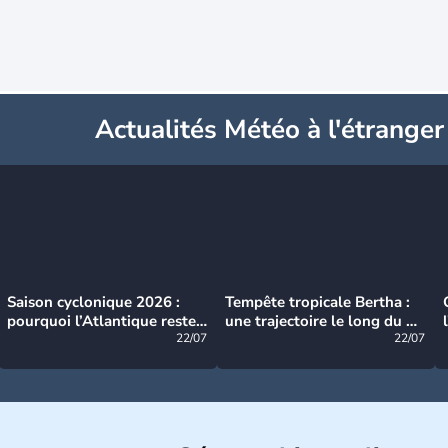
Actualités Météo à l'étranger
Saison cyclonique 2026 :
Tempête tropicale Bertha :
pourquoi l’Atlantique reste
une trajectoire le long du du
très calme à ce stade ?
22/07
littoral américain
22/07