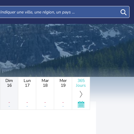
Dim
Lun
Mar
Mer
365
16
17
18
19
Jours
-
-
-
-
-
-
-
-