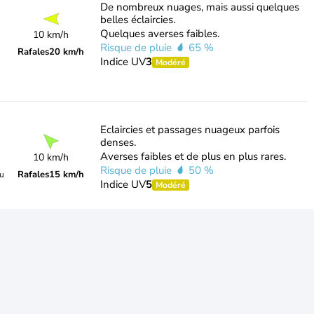
De nombreux nuages, mais aussi quelques
belles éclaircies.
Quelques averses faibles.
10 km/h
Risque de pluie
65 %
Rafales
20 km/h
Indice UV
3
Modéré
Eclaircies et passages nuageux parfois
denses.
Averses faibles et de plus en plus rares.
10 km/h
Risque de pluie
50 %
Rafales
15 km/h
du
Indice UV
5
Modéré