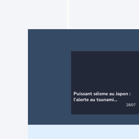
Puissant séisme au Japon :
l’alerte au tsunami
désormais levée
28/07