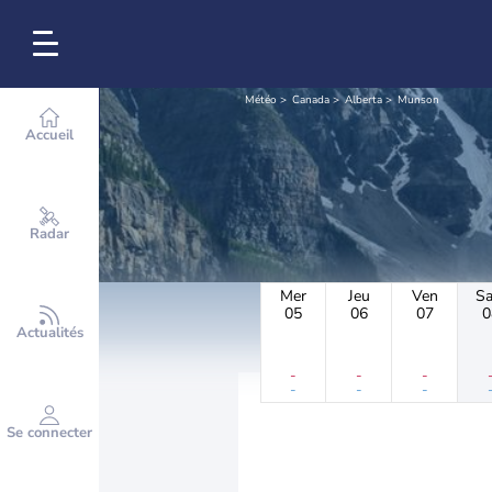
Météo
Canada
Alberta
Munson
Accueil
Radar
Mer
Jeu
Ven
S
05
06
07
0
Actualités
-
-
-
-
-
-
Se connecter