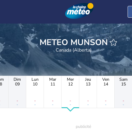
METEO MUNSON
Canada (Alberta)
am
Dim
Lun
Mar
Mer
Jeu
Ven
Sam
8
09
10
11
12
13
14
15
-
-
-
-
-
-
-
-
-
-
-
-
-
-
-
-