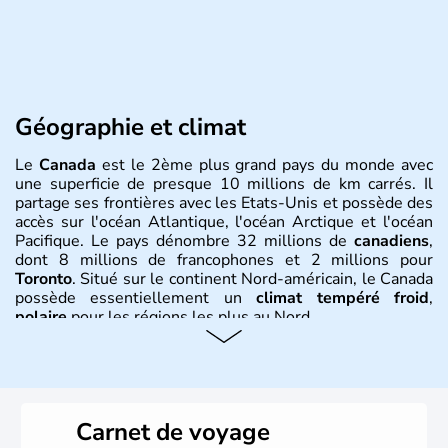
Géographie et climat
Le
Canada
est le 2ème plus grand pays du monde avec
une superficie de presque 10 millions de km carrés. Il
partage ses frontières avec les Etats-Unis et possède des
accès sur l'océan Atlantique, l'océan Arctique et l'océan
Pacifique. Le pays dénombre 32 millions de
canadiens
,
dont 8 millions de francophones et 2 millions pour
Toronto
. Situé sur le continent Nord-américain, le Canada
possède essentiellement un
climat tempéré froid
,
polaire
pour les régions les plus au Nord.
Histoire et administration
Le Canada a été découvert par l'explorateur Jacques
Cartier en 1534. A l'origine colonie française située sur le
Carnet de voyage
territoire de la ville de Québec, le Canada passe ensuite