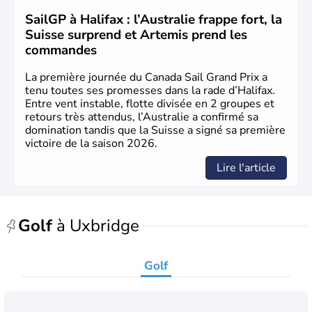
sous le contrôle des Britanniques. L'indépendance du
pays a été obtenue au cours d'un long processus qui s'est
SailGP à Halifax : l’Australie frappe fort, la
étalé de 1867 à 1982. Le peuple autochtone des Inuits,
Suisse surprend et Artemis prend les
aujourd'hui appelé Eskimos, n'est découvert qu'au début
commandes
du XXème siècle lors d'une expédition dans le Grand
Nord.
La première journée du Canada Sail Grand Prix a
tenu toutes ses promesses dans la rade d’Halifax.
Entre vent instable, flotte divisée en 2 groupes et
retours très attendus, l’Australie a confirmé sa
domination tandis que la Suisse a signé sa première
victoire de la saison 2026.
Lire l'article
Golf
à Uxbridge
Golf