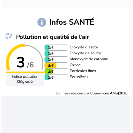
Infos SANTÉ
Pollution et qualité de l'air
Dioxyde d'azote
1
/6
Dioxyde de soufre
1
/6
3
Monoxyde de carbone
1
/6
/6
Ozone
3
/6
Particules fines
2
/6
Indice pollution
Poussières
1
/6
Dégradé
Données établies par
Copernicus AMS(2026)