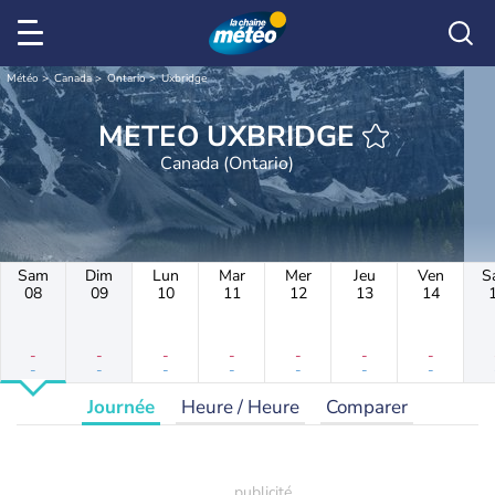
Météo
Canada
Ontario
Uxbridge
METEO UXBRIDGE
Canada (Ontario)
Sam
Dim
Lun
Mar
Mer
Jeu
Ven
S
08
09
10
11
12
13
14
-
-
-
-
-
-
-
-
-
-
-
-
-
-
Journée
Heure / Heure
Comparer