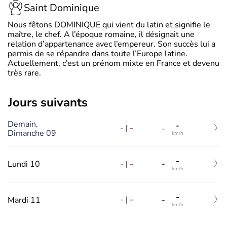
Saint Dominique
Nous fêtons DOMINIQUE qui vient du latin et signifie le
maître, le chef. A l’époque romaine, il désignait une
relation d’appartenance avec l’empereur. Son succès lui a
permis de se répandre dans toute l’Europe latine.
Actuellement, c’est un prénom mixte en France et devenu
très rare.
jours suivants
Demain,
-
-
|
-
-
Dimanche 09
km/h
-
-
|
-
Lundi 10
-
km/h
-
-
|
-
Mardi 11
-
km/h