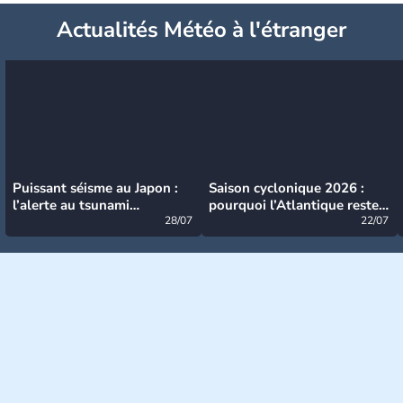
Actualités Météo à l'étranger
Puissant séisme au Japon :
Saison cyclonique 2026 :
l’alerte au tsunami
pourquoi l’Atlantique reste
désormais levée
28/07
très calme à ce stade ?
22/07