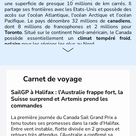
une superficie de presque 10 millions de km carrés. Il
partage ses frontières avec les Etats-Unis et possède des
accès sur l'océan Atlantique, l'océan Arctique et l'océan
Pacifique. Le pays dénombre 32 millions de
canadiens
,
dont 8 millions de francophones et 2 millions pour
Toronto
. Situé sur le continent Nord-américain, le Canada
possède essentiellement un
climat tempéré froid
,
polaire
pour les régions les plus au Nord.
Histoire et administration
Le Canada a été découvert par l'explorateur Jacques
Cartier en 1534. A l'origine colonie française située sur le
Carnet de voyage
territoire de la ville de Québec, le Canada passe ensuite
sous le contrôle des Britanniques. L'indépendance du
pays a été obtenue au cours d'un long processus qui s'est
SailGP à Halifax : l’Australie frappe fort, la
étalé de 1867 à 1982. Le peuple autochtone des Inuits,
Suisse surprend et Artemis prend les
aujourd'hui appelé Eskimos, n'est découvert qu'au début
commandes
du XXème siècle lors d'une expédition dans le Grand
Nord.
La première journée du Canada Sail Grand Prix a
tenu toutes ses promesses dans la rade d’Halifax.
Entre vent instable, flotte divisée en 2 groupes et
retours très attendus, l’Australie a confirmé sa