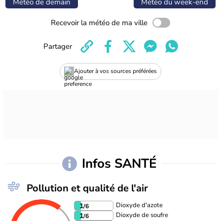
Météo de demain
Météo du week-end
Recevoir la météo de ma ville
Partager
Ajouter à vos sources préférées
Infos SANTÉ
Pollution et qualité de l'air
Dioxyde d'azote
1
/6
Dioxyde de soufre
1
/6