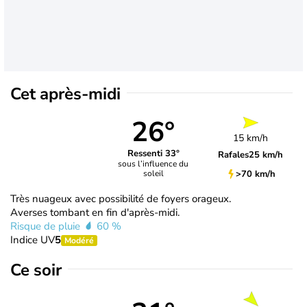
Cet après-midi
26°
15 km/h
Ressenti 33°
Rafales
25 km/h
sous l’influence du
>70 km/h
soleil
Très nuageux avec possibilité de foyers orageux.
Averses tombant en fin d'après-midi.
Risque de pluie
60 %
Indice UV
5
Modéré
Ce soir