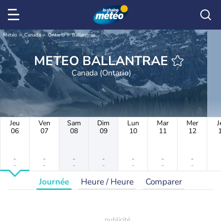
Météo
Canada
Ontario
Ballantrae
METEO BALLANTRAE
Canada (Ontario)
Jeu
Ven
Sam
Dim
Lun
Mar
Mer
J
06
07
08
09
10
11
12
-
-
-
-
-
-
-
-
-
-
-
-
-
-
Journée
Heure / Heure
Comparer