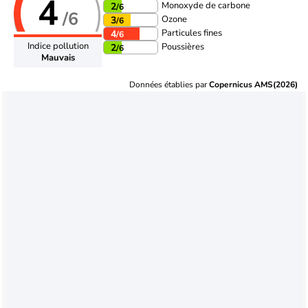
4
Monoxyde de carbone
2
/6
/6
Ozone
3
/6
Particules fines
4
/6
Indice pollution
Poussières
2
/6
Mauvais
Données établies par
Copernicus AMS(2026)