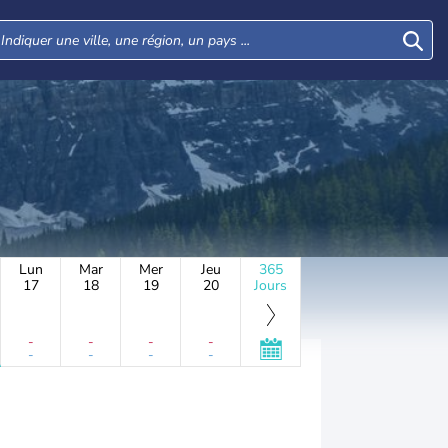
Lun
Mar
Mer
Jeu
365
17
18
19
20
Jours
-
-
-
-
-
-
-
-