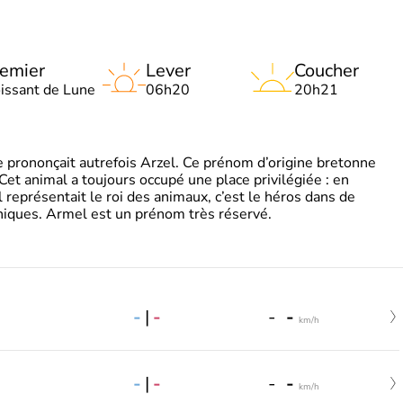
emier
Lever
Coucher
oissant de Lune
06h20
20h21
 prononçait autrefois Arzel. Ce prénom d’origine bretonne
. Cet animal a toujours occupé une place privilégiée : en
représentait le roi des animaux, c’est le héros dans de
ques. Armel est un prénom très réservé.
-
|
-
-
-
km/h
-
|
-
-
-
km/h