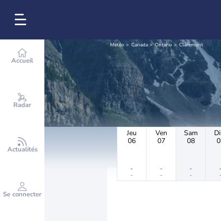
Météo
Canada
Ontario
Claremont
Accueil
Radar
Jeu
Ven
Sam
D
06
07
08
0
Actualités
-
-
-
-
-
-
Se connecter