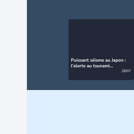
Puissant séisme au Japon :
l’alerte au tsunami
désormais levée
28/07