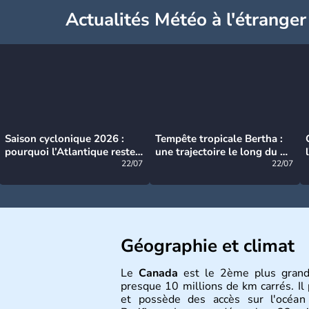
Actualités Météo à l'étranger
Saison cyclonique 2026 :
Tempête tropicale Bertha :
pourquoi l’Atlantique reste
une trajectoire le long du du
très calme à ce stade ?
22/07
littoral américain
22/07
Géographie et climat
Le
Canada
est le 2ème plus grand
presque 10 millions de km carrés. Il 
et possède des accès sur l'océan 