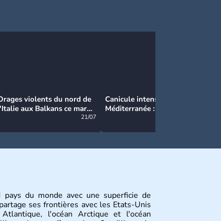
Orages violents du nord de
Canicule intense en
Ca
l'Italie aux Balkans ce mardi
Méditerranée : près de 50°C
Ma
: grosse grêle, violentes
21/07
et des incendies hors de
21/07
rafales et pluies intenses
contrôle en Espagne
 pays du monde avec une superficie de
partage ses frontières avec les Etats-Unis
Atlantique, l'océan Arctique et l'océan