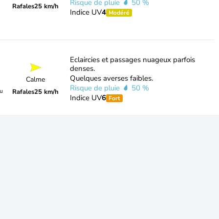
Risque de pluie
50 %
Rafales
25 km/h
Indice UV
4
Modéré
Eclaircies et passages nuageux parfois
denses.
Quelques averses faibles.
Calme
Risque de pluie
50 %
du
Rafales
25 km/h
Indice UV
6
Fort