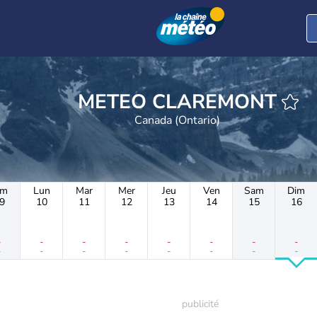
METEO CLAREMONT
Canada (Ontario)
im
Lun
Mar
Mer
Jeu
Ven
Sam
Dim
9
10
11
12
13
14
15
16
-
-
-
-
-
-
-
-
-
-
-
-
-
-
-
-