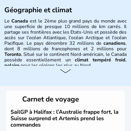
Géographie et climat
Le
Canada
est le 2ème plus grand pays du monde avec
une superficie de presque 10 millions de km carrés. Il
partage ses frontières avec les Etats-Unis et possède des
accès sur l'océan Atlantique, l'océan Arctique et l'océan
Pacifique. Le pays dénombre 32 millions de
canadiens
,
dont 8 millions de francophones et 2 millions pour
Toronto
. Situé sur le continent Nord-américain, le Canada
possède essentiellement un
climat tempéré froid
,
polaire
pour les régions les plus au Nord.
Histoire et administration
Le Canada a été découvert par l'explorateur Jacques
Cartier en 1534. A l'origine colonie française située sur le
Carnet de voyage
territoire de la ville de Québec, le Canada passe ensuite
sous le contrôle des Britanniques. L'indépendance du
pays a été obtenue au cours d'un long processus qui s'est
SailGP à Halifax : l’Australie frappe fort, la
étalé de 1867 à 1982. Le peuple autochtone des Inuits,
Suisse surprend et Artemis prend les
aujourd'hui appelé Eskimos, n'est découvert qu'au début
commandes
du XXème siècle lors d'une expédition dans le Grand