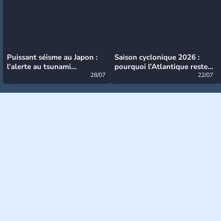
Puissant séisme au Japon :
Saison cyclonique 2026 :
l’alerte au tsunami
pourquoi l’Atlantique reste
désormais levée
28/07
très calme à ce stade ?
22/07