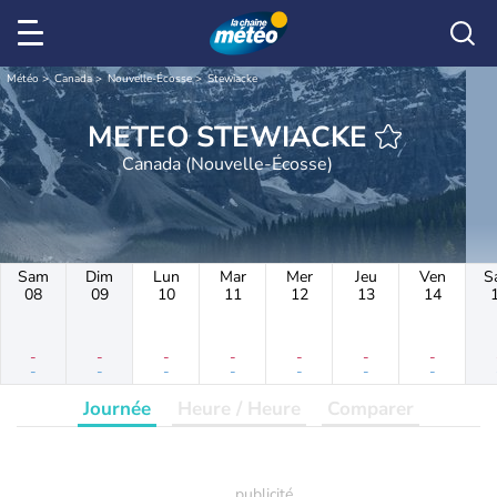
Météo
Canada
Nouvelle-Écosse
Stewiacke
METEO STEWIACKE
Canada (Nouvelle-Écosse)
Sam
Dim
Lun
Mar
Mer
Jeu
Ven
S
08
09
10
11
12
13
14
-
-
-
-
-
-
-
-
-
-
-
-
-
-
Journée
Heure / Heure
Comparer