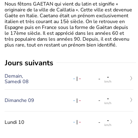
Nous fêtons GAETAN qui vient du latin et signifie «
originaire de la ville de Caillatia ». Cette ville est devenue
Gaëte en Italie. Caetano était un prénom exclusivement
italien et très courant au 15è siècle. On le retrouve en
Espagne puis en France sous la forme de Gaëtan depuis
le 17ème siècle. Il est apprécié dans les années 60 et
très populaire dans les années 90. Depuis, il est devenu
plus rare, tout en restant un prénom bien identifié.
jours suivants
Demain,
-
-
|
-
-
Samedi 08
km/h
-
-
|
-
Dimanche 09
-
km/h
-
-
|
-
Lundi 10
-
km/h