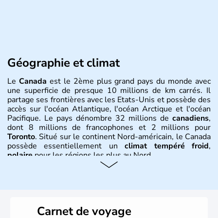
Géographie et climat
Le
Canada
est le 2ème plus grand pays du monde avec
une superficie de presque 10 millions de km carrés. Il
partage ses frontières avec les Etats-Unis et possède des
accès sur l'océan Atlantique, l'océan Arctique et l'océan
Pacifique. Le pays dénombre 32 millions de
canadiens
,
dont 8 millions de francophones et 2 millions pour
Toronto
. Situé sur le continent Nord-américain, le Canada
possède essentiellement un
climat tempéré froid
,
polaire
pour les régions les plus au Nord.
Histoire et administration
Le Canada a été découvert par l'explorateur Jacques
Cartier en 1534. A l'origine colonie française située sur le
Carnet de voyage
territoire de la ville de Québec, le Canada passe ensuite