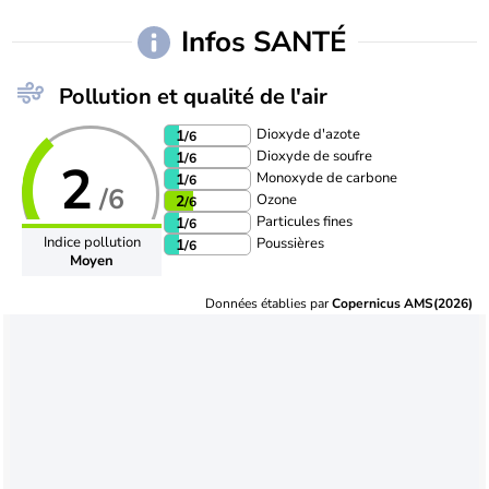
Infos SANTÉ
Pollution et qualité de l'air
Dioxyde d'azote
1
/6
Dioxyde de soufre
1
/6
2
Monoxyde de carbone
1
/6
/6
Ozone
2
/6
Particules fines
1
/6
Indice pollution
Poussières
1
/6
Moyen
Données établies par
Copernicus AMS(2026)