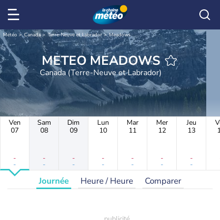
Météo
Canada
Terre-Neuve et Labrador
Meadows
METEO MEADOWS
Canada (Terre-Neuve et Labrador)
Ven
Sam
Dim
Lun
Mar
Mer
Jeu
V
07
08
09
10
11
12
13
-
-
-
-
-
-
-
-
-
-
-
-
-
-
Journée
Heure / Heure
Comparer