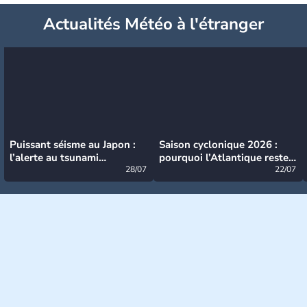
Actualités Météo à l'étranger
Puissant séisme au Japon :
Saison cyclonique 2026 :
l’alerte au tsunami
pourquoi l’Atlantique reste
désormais levée
28/07
très calme à ce stade ?
22/07