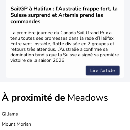
sous le contrôle des Britanniques. L'indépendance du
pays a été obtenue au cours d'un long processus qui s'est
SailGP à Halifax : l’Australie frappe fort, la
étalé de 1867 à 1982. Le peuple autochtone des Inuits,
Suisse surprend et Artemis prend les
aujourd'hui appelé Eskimos, n'est découvert qu'au début
commandes
du XXème siècle lors d'une expédition dans le Grand
Nord.
La première journée du Canada Sail Grand Prix a
tenu toutes ses promesses dans la rade d’Halifax.
Entre vent instable, flotte divisée en 2 groupes et
retours très attendus, l’Australie a confirmé sa
domination tandis que la Suisse a signé sa première
victoire de la saison 2026.
Lire l'article
À proximité de
Meadows
Gillams
Mount Moriah