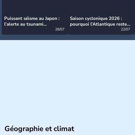
Puissant séisme au Japon :
Saison cyclonique 2026 :
l’alerte au tsunami
pourquoi l’Atlantique reste
désormais levée
28/07
très calme à ce stade ?
22/07
Géographie et climat