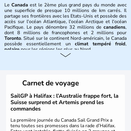
Le
Canada
est le 2ème plus grand pays du monde avec
une superficie de presque 10 millions de km carrés. Il
partage ses frontières avec les Etats-Unis et possède des
accès sur l'océan Atlantique, l'océan Arctique et l'océan
Pacifique. Le pays dénombre 32 millions de
canadiens
,
dont 8 millions de francophones et 2 millions pour
Toronto
. Situé sur le continent Nord-américain, le Canada
possède essentiellement un
climat tempéré froid
,
polaire
pour les régions les plus au Nord.
Histoire et administration
Le Canada a été découvert par l'explorateur Jacques
Cartier en 1534. A l'origine colonie française située sur le
Carnet de voyage
territoire de la ville de Québec, le Canada passe ensuite
sous le contrôle des Britanniques. L'indépendance du
pays a été obtenue au cours d'un long processus qui s'est
SailGP à Halifax : l’Australie frappe fort, la
étalé de 1867 à 1982. Le peuple autochtone des Inuits,
Suisse surprend et Artemis prend les
aujourd'hui appelé Eskimos, n'est découvert qu'au début
commandes
du XXème siècle lors d'une expédition dans le Grand
Nord.
La première journée du Canada Sail Grand Prix a
tenu toutes ses promesses dans la rade d’Halifax.