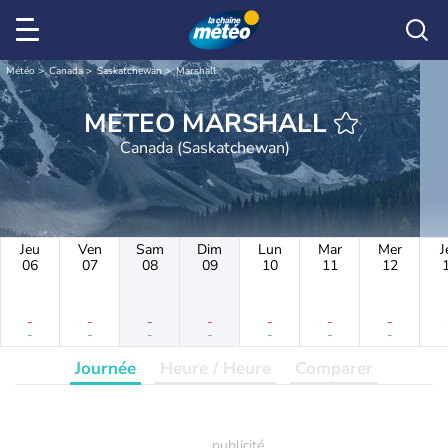
Météo
Canada
Saskatchewan
Marshall
METEO MARSHALL
Canada (Saskatchewan)
Jeu
Ven
Sam
Dim
Lun
Mar
Mer
J
06
07
08
09
10
11
12
-
-
-
-
-
-
-
-
-
-
-
-
-
-
Journée
Heure / Heure
Comparer