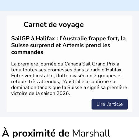
Histoire et administration
Le Canada a été découvert par l'explorateur Jacques
Cartier en 1534. A l'origine colonie française située sur le
Carnet de voyage
territoire de la ville de Québec, le Canada passe ensuite
sous le contrôle des Britanniques. L'indépendance du
pays a été obtenue au cours d'un long processus qui s'est
SailGP à Halifax : l’Australie frappe fort, la
étalé de 1867 à 1982. Le peuple autochtone des Inuits,
Suisse surprend et Artemis prend les
aujourd'hui appelé Eskimos, n'est découvert qu'au début
commandes
du XXème siècle lors d'une expédition dans le Grand
Nord.
La première journée du Canada Sail Grand Prix a
tenu toutes ses promesses dans la rade d’Halifax.
Entre vent instable, flotte divisée en 2 groupes et
retours très attendus, l’Australie a confirmé sa
domination tandis que la Suisse a signé sa première
victoire de la saison 2026.
Lire l'article
À proximité de
Marshall