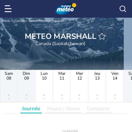
Météo
Canada
Saskatchewan
Marshall
METEO MARSHALL
Canada (Saskatchewan)
Sam
Dim
Lun
Mar
Mer
Jeu
Ven
S
08
09
10
11
12
13
14
-
-
-
-
-
-
-
-
-
-
-
-
-
-
Journée
Heure / Heure
Comparer