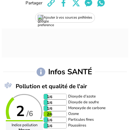
Partager
Ajouter à vos sources préférées
Infos SANTÉ
Pollution et qualité de l'air
Dioxyde d'azote
1
/6
Dioxyde de soufre
1
/6
2
Monoxyde de carbone
1
/6
/6
Ozone
2
/6
Particules fines
1
/6
Indice pollution
Poussières
1
/6
Moyen