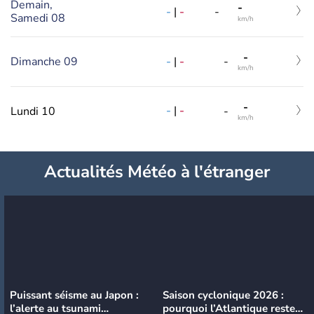
Demain,
-
-
|
-
-
Samedi 08
km/h
-
-
|
-
Dimanche 09
-
km/h
-
-
|
-
Lundi 10
-
km/h
Actualités Météo à l'étranger
Puissant séisme au Japon :
Saison cyclonique 2026 :
l’alerte au tsunami
pourquoi l’Atlantique reste