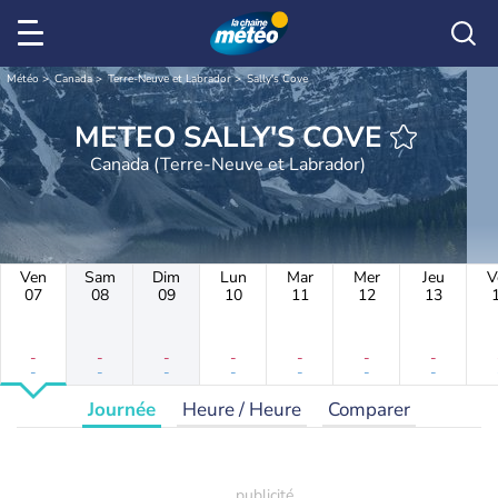
Météo
Canada
Terre-Neuve et Labrador
Sally's Cove
METEO SALLY'S COVE
Canada (Terre-Neuve et Labrador)
Ven
Sam
Dim
Lun
Mar
Mer
Jeu
V
07
08
09
10
11
12
13
-
-
-
-
-
-
-
-
-
-
-
-
-
-
Journée
Heure / Heure
Comparer