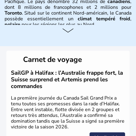
Pacifique. Le pays dénombre 32 millions de
canadiens
,
dont 8 millions de francophones et 2 millions pour
Toronto
. Situé sur le continent Nord-américain, le Canada
possède essentiellement un
climat tempéré froid
,
polaire
pour les régions les plus au Nord.
Histoire et administration
Le Canada a été découvert par l'explorateur Jacques
Cartier en 1534. A l'origine colonie française située sur le
Carnet de voyage
territoire de la ville de Québec, le Canada passe ensuite
sous le contrôle des Britanniques. L'indépendance du
pays a été obtenue au cours d'un long processus qui s'est
SailGP à Halifax : l’Australie frappe fort, la
étalé de 1867 à 1982. Le peuple autochtone des Inuits,
Suisse surprend et Artemis prend les
aujourd'hui appelé Eskimos, n'est découvert qu'au début
commandes
du XXème siècle lors d'une expédition dans le Grand
Nord.
La première journée du Canada Sail Grand Prix a
tenu toutes ses promesses dans la rade d’Halifax.
Entre vent instable, flotte divisée en 2 groupes et
retours très attendus, l’Australie a confirmé sa
domination tandis que la Suisse a signé sa première
victoire de la saison 2026.