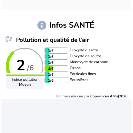
Infos SANTÉ
Pollution et qualité de l'air
Dioxyde d'azote
1
/6
Dioxyde de soufre
1
/6
2
Monoxyde de carbone
1
/6
/6
Ozone
2
/6
Particules fines
1
/6
Indice pollution
Poussières
1
/6
Moyen
Données établies par
Copernicus AMS(2026)