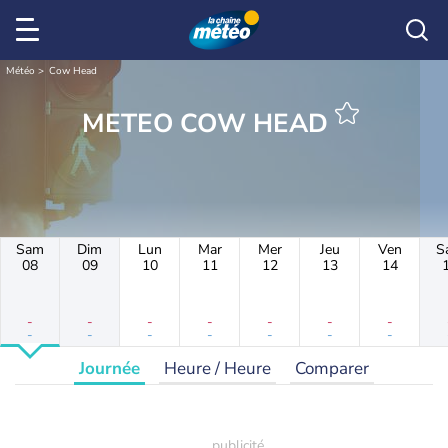
Météo
Cow Head
METEO COW HEAD
Sam
Dim
Lun
Mar
Mer
Jeu
Ven
S
08
09
10
11
12
13
14
-
-
-
-
-
-
-
-
-
-
-
-
-
-
Journée
Heure / Heure
Comparer