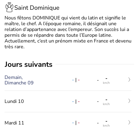
Saint Dominique
Nous fêtons DOMINIQUE qui vient du latin et signifie le
maître, le chef. A l’époque romaine, il désignait une
relation d’appartenance avec l’empereur. Son succès lui a
permis de se répandre dans toute l’Europe latine.
Actuellement, c’est un prénom mixte en France et devenu
très rare.
jours suivants
Demain,
-
-
|
-
-
Dimanche 09
km/h
-
-
|
-
Lundi 10
-
km/h
-
-
|
-
Mardi 11
-
km/h