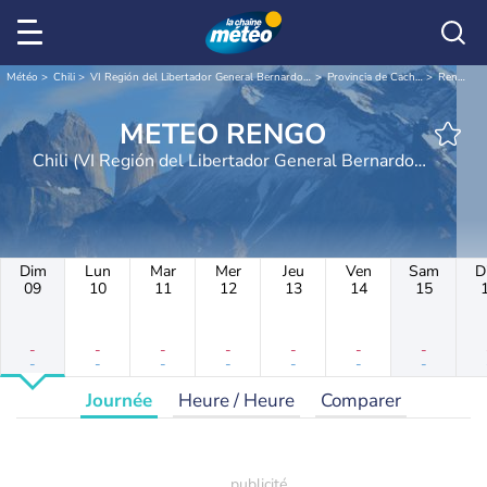
Météo
Chili
VI Región del Libertador General Bernardo O'Higgins
Provincia de Cachapoal
Rengo
METEO RENGO
Chili (VI Región del Libertador General Bernardo
O'Higgins)
Dim
Lun
Mar
Mer
Jeu
Ven
Sam
D
09
10
11
12
13
14
15
-
-
-
-
-
-
-
-
-
-
-
-
-
-
Journée
Heure / Heure
Comparer