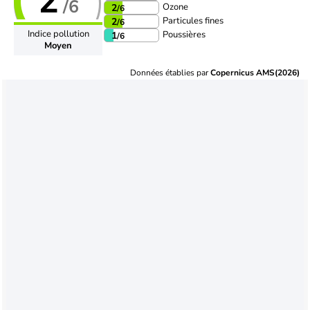
2
/6
Ozone
2
/6
Particules fines
2
/6
Indice pollution
Poussières
1
/6
Moyen
Données établies par
Copernicus AMS(2026)