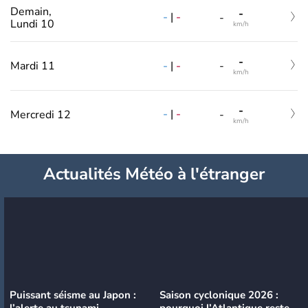
Demain,
-
-
|
-
-
Lundi 10
km/h
-
-
|
-
Mardi 11
-
km/h
-
-
|
-
Mercredi 12
-
km/h
Actualités Météo à l'étranger
Puissant séisme au Japon :
Saison cyclonique 2026 :
l’alerte au tsunami
pourquoi l’Atlantique reste