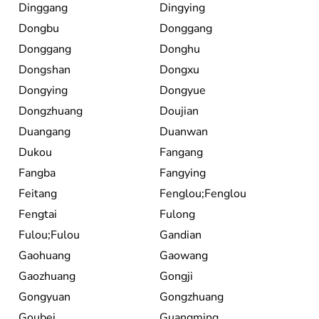
Dinggang
Dingying
Dongbu
Donggang
Donggang
Donghu
Dongshan
Dongxu
Dongying
Dongyue
Dongzhuang
Doujian
Duangang
Duanwan
Dukou
Fangang
Fangba
Fangying
Feitang
Fenglou;Fenglou
Fengtai
Fulong
Fulou;Fulou
Gandian
Gaohuang
Gaowang
Gaozhuang
Gongji
Gongyuan
Gongzhuang
Goubei
Guangming