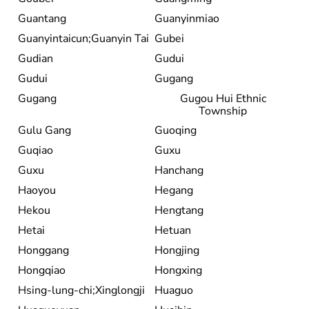
Guantang
Guanyinmiao
Guanyintaicun;Guanyin Tai
Gubei
Gudian
Gudui
Gudui
Gugang
Gugang
Gugou Hui Ethnic
Township
Gulu Gang
Guoqing
Guqiao
Guxu
Guxu
Hanchang
Haoyou
Hegang
Hekou
Hengtang
Hetai
Hetuan
Honggang
Hongjing
Hongqiao
Hongxing
Hsing-lung-chi;Xinglongji
Huaguo