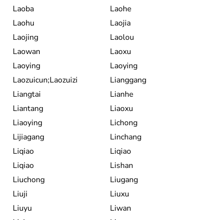
Laoba
Laohe
Laohu
Laojia
Laojing
Laolou
Laowan
Laoxu
Laoying
Laoying
Laozuicun;Laozuizi
Lianggang
Liangtai
Lianhe
Liantang
Liaoxu
Liaoying
Lichong
Lijiagang
Linchang
Liqiao
Liqiao
Liqiao
Lishan
Liuchong
Liugang
Liuji
Liuxu
Liuyu
Liwan