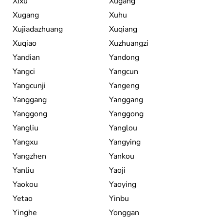
Xixu
Xugang
Xugang
Xuhu
Xujiadazhuang
Xuqiang
Xuqiao
Xuzhuangzi
Yandian
Yandong
Yangci
Yangcun
Yangcunji
Yangeng
Yanggang
Yanggang
Yanggong
Yanggong
Yangliu
Yanglou
Yangxu
Yangying
Yangzhen
Yankou
Yanliu
Yaoji
Yaokou
Yaoying
Yetao
Yinbu
Yinghe
Yonggan