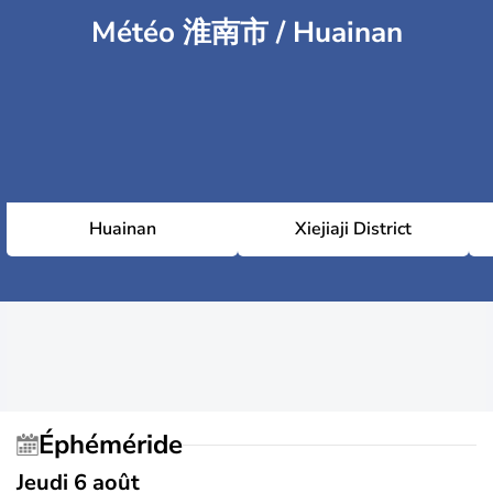
Météo 淮南市 / Huainan
Huainan
Xiejiaji District
Éphéméride
Jeudi 6 août