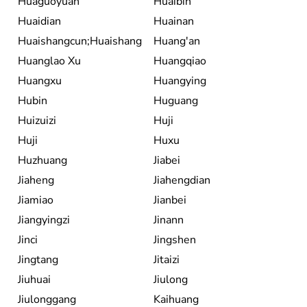
Huaguoyuan
Huaibin
Huaidian
Huainan
Huaishangcun;Huaishang
Huang'an
Huanglao Xu
Huangqiao
Huangxu
Huangying
Hubin
Huguang
Huizuizi
Huji
Huji
Huxu
Huzhuang
Jiabei
Jiaheng
Jiahengdian
Jiamiao
Jianbei
Jiangyingzi
Jinann
Jinci
Jingshen
Jingtang
Jitaizi
Jiuhuai
Jiulong
Jiulonggang
Kaihuang