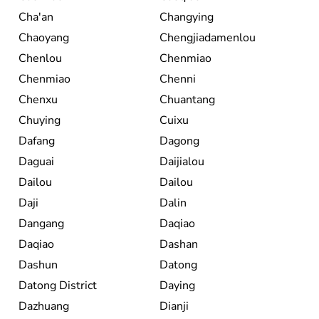
Cha'an
Changying
Chaoyang
Chengjiadamenlou
Chenlou
Chenmiao
Chenmiao
Chenni
Chenxu
Chuantang
Chuying
Cuixu
Dafang
Dagong
Daguai
Daijialou
Dailou
Dailou
Daji
Dalin
Dangang
Daqiao
Daqiao
Dashan
Dashun
Datong
Datong District
Daying
Dazhuang
Dianji