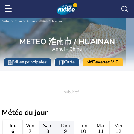
Météo
Chine
Anhui
淮南市 / Huainan
METEO 淮南市 / HUAINAN
Anhui - Chine
Villes principales
Carte
Devenez VIP
Météo
du jour
Jeu
Ven
Sam
Dim
Lun
Mar
Mer
6
7
8
9
10
11
12