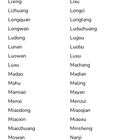
Lixing
Lixu
Lizhuang
Longci
Longquan
Longtang
Longwan
Ludazhuang
Ludong
Lugou
Lunan
Luobu
Luowan
Luxu
Luxu
Machang
Madao
Madian
Mahu
Maling
Mamiao
Mayan
Menxi
Menzui
Miaodong
Miaoqian
Miaoxin
Miaoxu
Miaozhuang
Minsheng
Mowan
Nanji