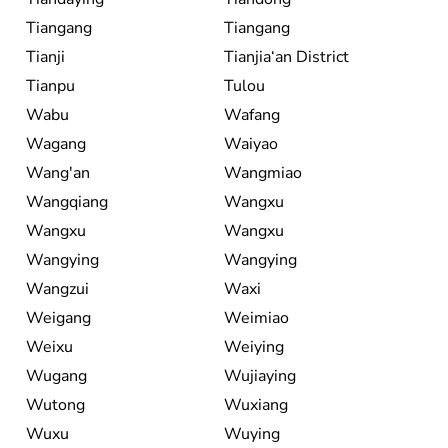
Tiangang
Tiangang
Tianji
Tianjia‘an District
Tianpu
Tulou
Wabu
Wafang
Wagang
Waiyao
Wang'an
Wangmiao
Wangqiang
Wangxu
Wangxu
Wangxu
Wangying
Wangying
Wangzui
Waxi
Weigang
Weimiao
Weixu
Weiying
Wugang
Wujiaying
Wutong
Wuxiang
Wuxu
Wuying