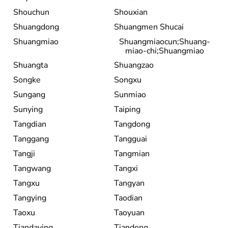
Shouchun
Shouxian
Shuangdong
Shuangmen Shucai
Shuangmiao
Shuangmiaocun;Shuang-
miao-chi;Shuangmiao
Shuangta
Shuangzao
Songke
Songxu
Sungang
Sunmiao
Sunying
Taiping
Tangdian
Tangdong
Tanggang
Tangguai
Tangji
Tangmian
Tangwang
Tangxi
Tangxu
Tangyan
Tangying
Taodian
Taoxu
Taoyuan
Tiandaying
Tiandong