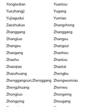
Yongledian
Yuanlou
Yuezhangji
Yugang
Yujiagudui
Yumiao
Zaoshukuo
Zhangchong
Zhanggang
Zhanggang
Zhangluo
Zhangxu
Zhangxu
Zhangzui
Zhaogang
Zhaohou
Zhaohu
Zhaolou
Zhaoqiao
Zhaotai
Zhaozhuang
Zhengbu
Zhenggangcun;Zhenggang
Zhengwumiao
Zhengzhuang
Zhenwu
Zhongluo
Zhongxing
Zhongying
Zhougang