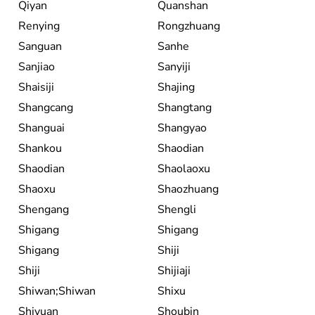
Qiyan
Quanshan
Renying
Rongzhuang
Sanguan
Sanhe
Sanjiao
Sanyiji
Shaisiji
Shajing
Shangcang
Shangtang
Shanguai
Shangyao
Shankou
Shaodian
Shaodian
Shaolaoxu
Shaoxu
Shaozhuang
Shengang
Shengli
Shigang
Shigang
Shigang
Shiji
Shiji
Shijiaji
Shiwan;Shiwan
Shixu
Shiyuan
Shoubin