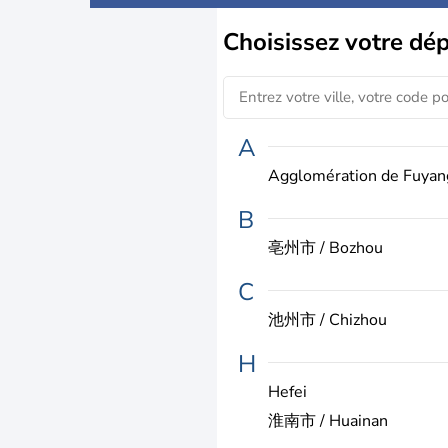
Choisissez
votre dé
A
Agglomération de Fuyan
B
亳州市 / Bozhou
C
池州市 / Chizhou
H
Hefei
淮南市 / Huainan