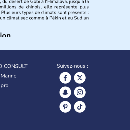
, du désert de Gobi à l'Himalaya, jusqu'à la
illions de chinois, elle représente plus
Plusieurs types de climats sont présents :
 un climat sec comme à Pékin et au Sud un
tion
plus anciennes et son histoire a été nourrie
ties. La dynastie Qing a été la dernière à
 lorsque la Chine s'est constituée comme
ance en 1945. Illustre pays en matière
Suivez-nous :
O CONSULT
a été la première utilisatrice du papier, de
la boussole et de la poudre à canon.
 Marine
 pro