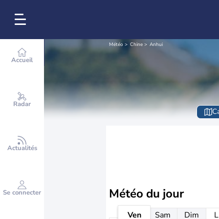
Météo
Chine
Anhui
Accueil
Radar
Ca
Actualités
Météo
du jour
Se connecter
Ven
Sam
Dim
L