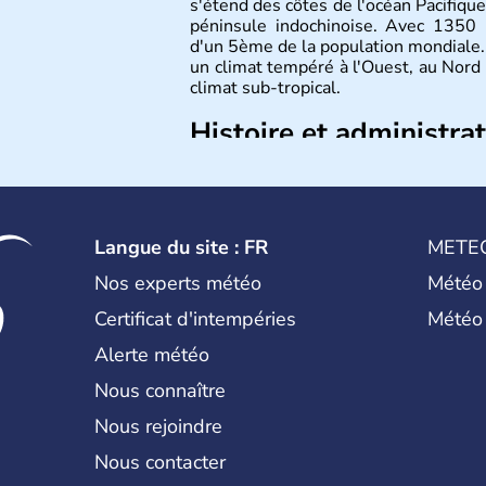
s'étend des côtes de l'océan Pacifique
péninsule indochinoise. Avec 1350 m
d'un 5ème de la population mondiale. 
un climat tempéré à l'Ouest, au Nord
climat sub-tropical.
Histoire et administra
La civilisation chinoise est l'une des 
d'une succession de nombreuses dynas
régner jusqu'aux guerres de l'opium
nation et a retrouvé son indépend
Langue du site : FR
METE
d'inventions avant-gardistes, la Chine 
l'imprimerie à caractères mobiles, de 
Nos experts météo
Météo
Certificat d'intempéries
Météo
Alerte météo
Nous connaître
Nous rejoindre
Nous contacter