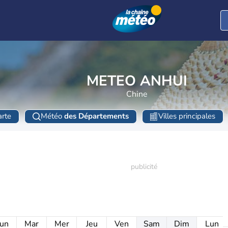
METEO ANHUI
Chine
rte
Météo
des Départements
Villes principales
un
Mar
Mer
Jeu
Ven
Sam
Dim
Lun