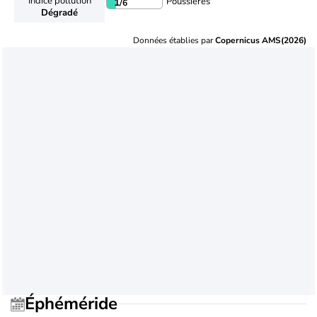
Indice pollution
Poussières
1
/6
Dégradé
Données établies par
Copernicus AMS(2026)
Éphéméride