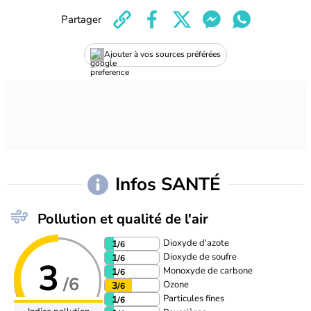
Partager
Ajouter à vos sources préférées
Infos SANTÉ
Pollution et qualité de l'air
Dioxyde d'azote
1
/6
Dioxyde de soufre
1
/6
3
Monoxyde de carbone
1
/6
/6
Ozone
3
/6
Particules fines
1
/6