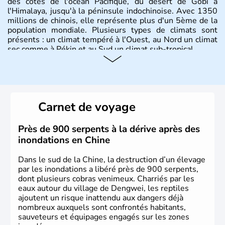
des côtes de l'océan Pacifique, du désert de Gobi à
l'Himalaya, jusqu'à la péninsule indochinoise. Avec 1350
millions de chinois, elle représente plus d'un 5ème de la
population mondiale. Plusieurs types de climats sont
présents : un climat tempéré à l'Ouest, au Nord un climat
sec comme à Pékin et au Sud un climat sub-tropical.
Histoire et administration
La civilisation chinoise est l'une des plus anciennes et son
histoire a été nourrie d'une succession de nombreuses
Carnet de voyage
dynasties. La dynastie Qing a été la dernière à régner
jusqu'aux guerres de l'opium lorsque la Chine s'est
constituée comme nation et a retrouvé son indépendance
Près de 900 serpents à la dérive après des
en 1945. Illustre pays en matière d'inventions avant-
inondations en Chine
gardistes, la Chine a été la première utilisatrice du papier,
de l'imprimerie à caractères mobiles, de la boussole et de
Dans le sud de la Chine, la destruction d’un élevage
la poudre à canon.
par les inondations a libéré près de 900 serpents,
dont plusieurs cobras venimeux. Charriés par les
eaux autour du village de Dengwei, les reptiles
ajoutent un risque inattendu aux dangers déjà
nombreux auxquels sont confrontés habitants,
sauveteurs et équipages engagés sur les zones