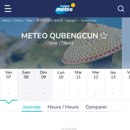
Météo
Chine
Tibet
ཉིང་ཁྲི་གྲོང་ཁྱེར། / 林芝市 / Nyingchi
Qubengcun
METEO QUBENGCUN
Chine (Tibet)
Ven
Sam
Dim
Lun
Mar
Mer
Jeu
V
07
08
09
10
11
12
13
-
-
-
-
-
-
-
-
-
-
-
-
-
-
Journée
Heure / Heure
Comparer