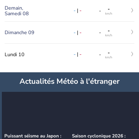
Demain,
-
-
|
-
-
Samedi 08
km/h
-
-
|
-
Dimanche 09
-
km/h
-
-
|
-
Lundi 10
-
km/h
Actualités Météo à l'étranger
Puissant séisme au Japon :
Saison cyclonique 2026 :