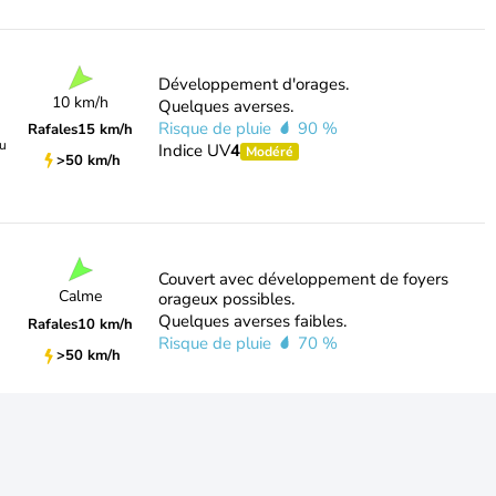
Développement d'orages.
10 km/h
Quelques averses.
Risque de pluie
90 %
Rafales
15 km/h
du
Indice UV
4
Modéré
>50 km/h
Couvert avec développement de foyers
Calme
orageux possibles.
Quelques averses faibles.
Rafales
10 km/h
Risque de pluie
70 %
>50 km/h