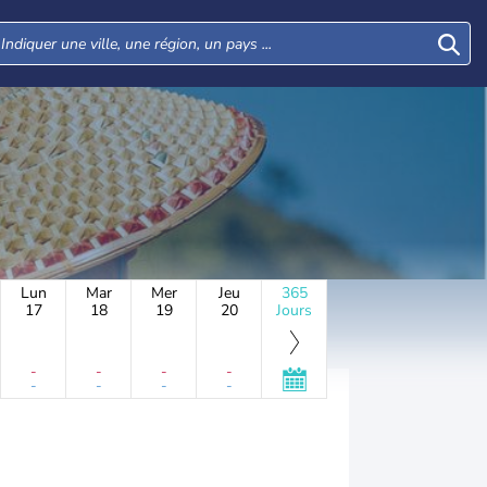
Lun
Mar
Mer
Jeu
365
17
18
19
20
Jours
-
-
-
-
-
-
-
-