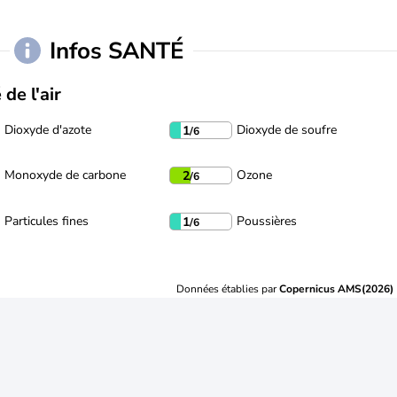
Infos SANTÉ
 de l'air
Dioxyde d'azote
Dioxyde de soufre
1
/6
Monoxyde de carbone
Ozone
2
/6
Particules fines
Poussières
1
/6
Données établies par
Copernicus AMS(2026)