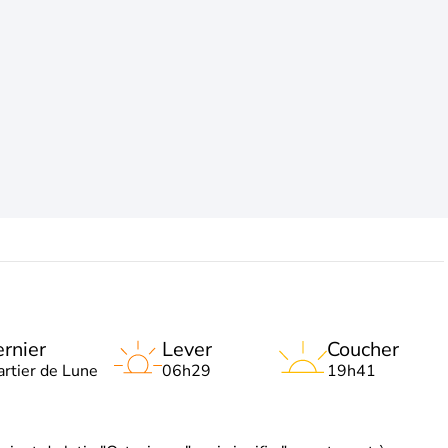
rnier
Lever
Coucher
artier de Lune
06h29
19h41