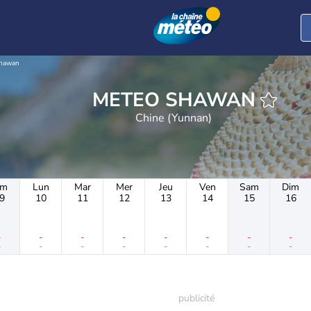
hawan
METEO SHAWAN
Chine (Yunnan)
im
Lun
Mar
Mer
Jeu
Ven
Sam
Dim
9
10
11
12
13
14
15
16
-
-
-
-
-
-
-
-
-
-
-
-
-
-
-
-