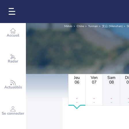
Météo
Chine
Yunnan
文山 (Wenshan)
S
Accueil
Radar
Jeu
Ven
Sam
D
06
07
08
0
Actualités
-
-
-
-
-
-
Se connecter