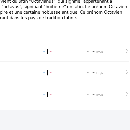
ient du latin "Octavianus", qui signifie "appartenant à
"octavus", signifiant "huitième" en latin. Le prénom Octavien
pire et une certaine noblesse antique. Ce prénom Octavien
rant dans les pays de tradition latine.
-
|
-
-
-
km/h
-
|
-
-
-
km/h
-
|
-
-
-
km/h