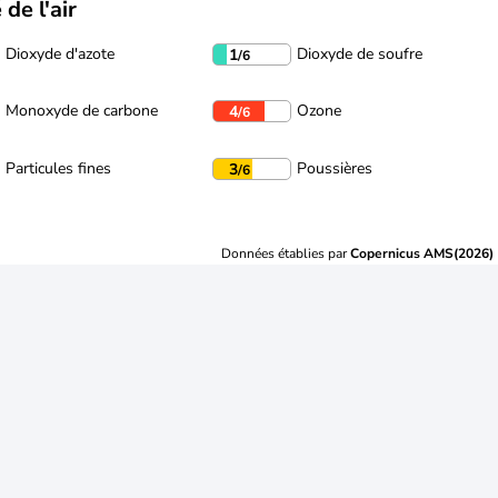
 de l'air
Dioxyde d'azote
Dioxyde de soufre
1
/6
Monoxyde de carbone
Ozone
4
/6
Particules fines
Poussières
3
/6
Données établies par
Copernicus AMS(2026)