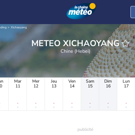
oding
Xichaoyang
METEO XICHAOYANG
Chine (Hebei)
un
Mar
Mer
Jeu
Ven
Sam
Dim
Lun
0
11
12
13
14
15
16
17
-
-
-
-
-
-
-
-
-
-
-
-
-
-
-
-