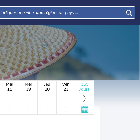
Mar
Mer
Jeu
Ven
365
18
19
20
21
Jours
-
-
-
-
-
-
-
-