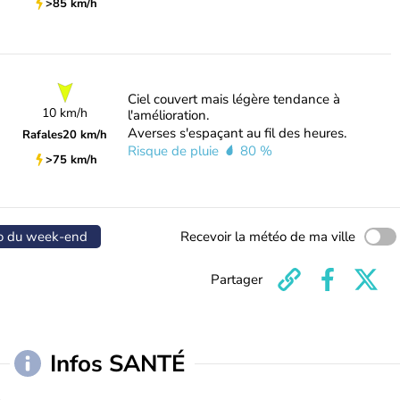
>85 km/h
Ciel couvert mais légère tendance à
10 km/h
l'amélioration.
Averses s'espaçant au fil des heures.
Rafales
20 km/h
Risque de pluie
80 %
>75 km/h
o du week-end
Recevoir la météo de ma ville
Partager
Infos SANTÉ