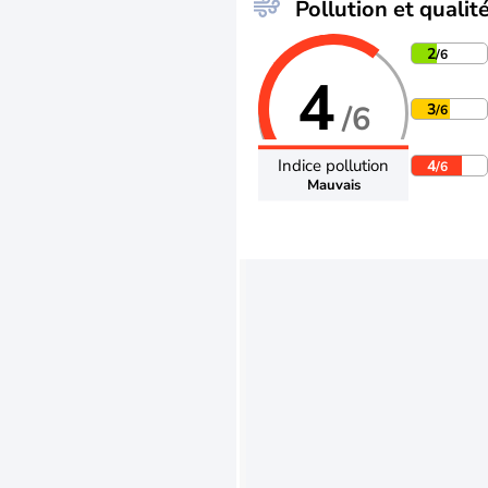
Pollution et qualité
2
/6
4
/6
3
/6
Indice pollution
4
/6
Mauvais