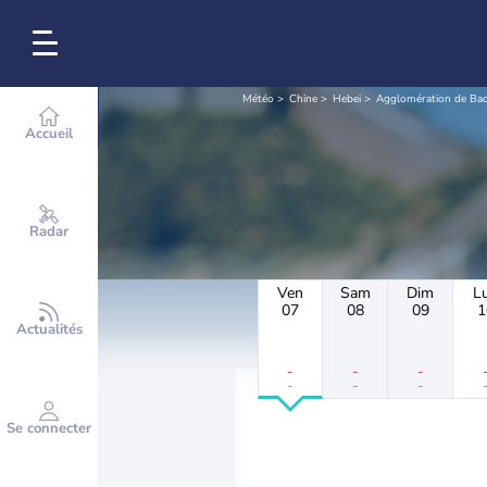
Météo
Chine
Hebei
Agglomération de Ba
Accueil
Radar
Ven
Sam
Dim
L
07
08
09
1
Actualités
-
-
-
-
-
-
Se connecter