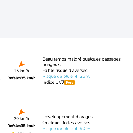
Beau temps malgré quelques passages
nuageux.
Faible risque d'averses.
15 km/h
Risque de pluie
25 %
Rafales
35 km/h
du
Indice UV
7
Fort
Développement d'orages.
20 km/h
Quelques fortes averses.
Rafales
35 km/h
Risque de pluie
90 %