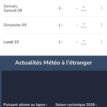
Demain,
-
-
|
-
-
Samedi 08
km/h
-
-
|
-
Dimanche 09
-
km/h
-
-
|
-
Lundi 10
-
km/h
Actualités Météo à l'étranger
Puissant séisme au Japon :
Saison cyclonique 2026 :