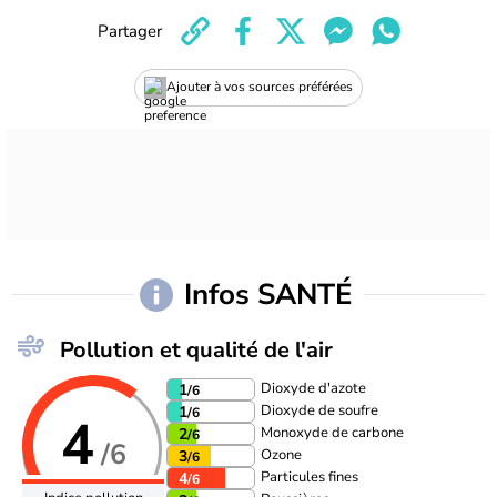
Partager
Ajouter à vos sources préférées
Infos SANTÉ
Pollution et qualité de l'air
Dioxyde d'azote
1
/6
Dioxyde de soufre
1
/6
4
Monoxyde de carbone
2
/6
/6
Ozone
3
/6
Particules fines
4
/6