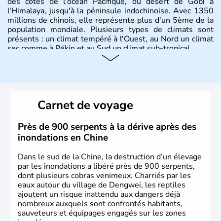
des côtes de l'océan Pacifique, du désert de Gobi à
l'Himalaya, jusqu'à la péninsule indochinoise. Avec 1350
millions de chinois, elle représente plus d'un 5ème de la
population mondiale. Plusieurs types de climats sont
présents : un climat tempéré à l'Ouest, au Nord un climat
sec comme à Pékin et au Sud un climat sub-tropical.
Histoire et administration
La civilisation chinoise est l'une des plus anciennes et son
histoire a été nourrie d'une succession de nombreuses
Carnet de voyage
dynasties. La dynastie Qing a été la dernière à régner
jusqu'aux guerres de l'opium lorsque la Chine s'est
constituée comme nation et a retrouvé son indépendance
Près de 900 serpents à la dérive après des
en 1945. Illustre pays en matière d'inventions avant-
inondations en Chine
gardistes, la Chine a été la première utilisatrice du papier,
de l'imprimerie à caractères mobiles, de la boussole et de
Dans le sud de la Chine, la destruction d’un élevage
la poudre à canon.
par les inondations a libéré près de 900 serpents,
dont plusieurs cobras venimeux. Charriés par les
eaux autour du village de Dengwei, les reptiles
ajoutent un risque inattendu aux dangers déjà
nombreux auxquels sont confrontés habitants,
sauveteurs et équipages engagés sur les zones