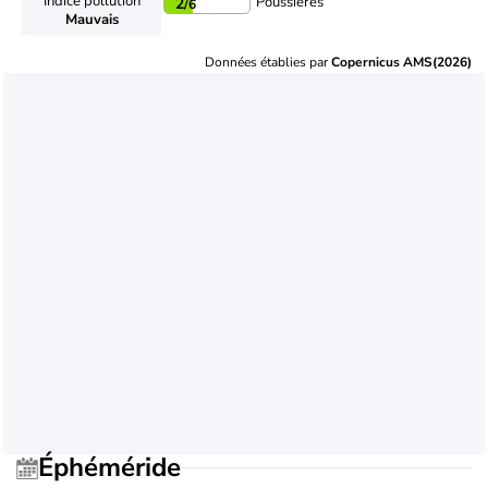
Indice pollution
Poussières
2
/6
Mauvais
Données établies par
Copernicus AMS(2026)
Éphéméride