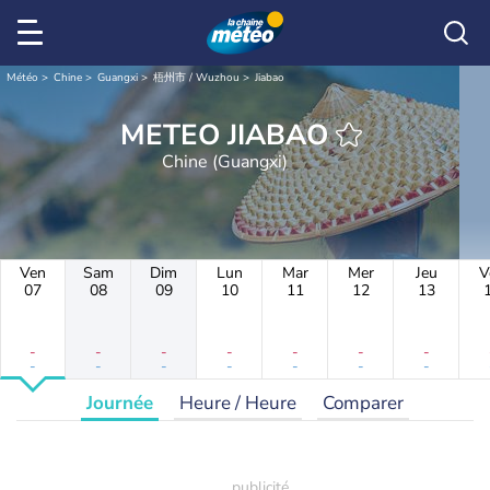
Météo
Chine
Guangxi
梧州市 / Wuzhou
Jiabao
METEO JIABAO
Chine (Guangxi)
Ven
Sam
Dim
Lun
Mar
Mer
Jeu
V
07
08
09
10
11
12
13
-
-
-
-
-
-
-
-
-
-
-
-
-
-
Journée
Heure / Heure
Comparer