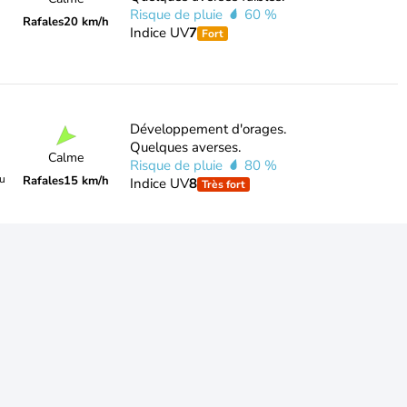
Risque de pluie
60 %
Rafales
20 km/h
Indice UV
7
Fort
Développement d'orages.
Quelques averses.
Calme
Risque de pluie
80 %
du
Rafales
15 km/h
Indice UV
8
Très fort