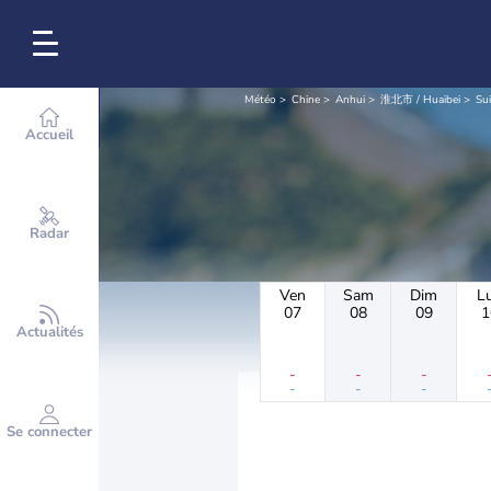
Météo
Chine
Anhui
淮北市 / Huaibei
Sui
Accueil
Radar
Ven
Sam
Dim
L
07
08
09
1
Actualités
-
-
-
-
-
-
Se connecter