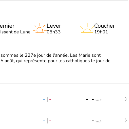
emier
Lever
Coucher
oissant de Lune
05h33
19h01
sommes le 227e jour de l'année. Les Marie sont
5 août, qui représente pour les catholiques le jour de
-
|
-
-
-
km/h
-
|
-
-
-
km/h