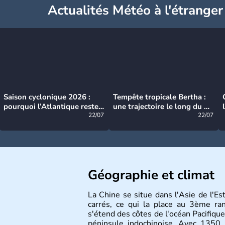
Actualités Météo à l'étranger
Saison cyclonique 2026 :
Tempête tropicale Bertha :
pourquoi l’Atlantique reste
une trajectoire le long du du
très calme à ce stade ?
22/07
littoral américain
22/07
Géographie et climat
La Chine se situe dans l'Asie de l'E
carrés, ce qui la place au 3ème r
s'étend des côtes de l'océan Pacifique
péninsule indochinoise. Avec 1350 m