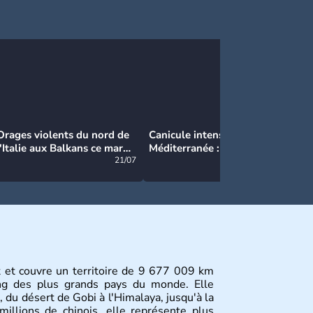
Orages violents du nord de
Canicule intense en
Ca
l'Italie aux Balkans ce mardi
Méditerranée : près de 50°C
Ma
: grosse grêle, violentes
21/07
et des incendies hors de
21/07
rafales et pluies intenses
contrôle en Espagne
st et couvre un territoire de 9 677 009 km
ang des plus grands pays du monde. Elle
, du désert de Gobi à l'Himalaya, jusqu'à la
illions de chinois, elle représente plus