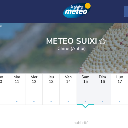
xi
METEO SUIXI
Chine (Anhui)
un
Mar
Mer
Jeu
Ven
Sam
Dim
Lun
0
11
12
13
14
15
16
17
-
-
-
-
-
-
-
-
-
-
-
-
-
-
-
-