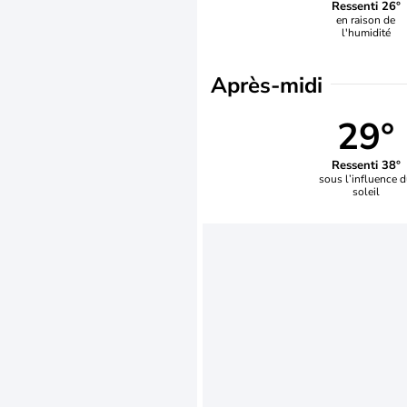
Ressenti 26°
en raison de
l'humidité
Après-midi
29°
Ressenti 38°
sous l’influence 
soleil