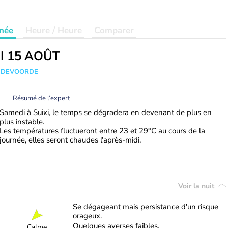
née
Heure / Heure
Comparer
I 15 AOÛT
ANDEVOORDE
Résumé de l’expert
Samedi à Suixi, le temps se dégradera en devenant de plus en
plus instable.
Les températures fluctueront entre 23 et 29°C au cours de la
journée, elles seront chaudes l'après-midi.
Voir la nuit
Se dégageant mais persistance d'un risque
orageux.
Quelques averses faibles.
Calme