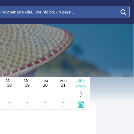
Mar
Mer
Jeu
Ven
365
18
19
20
21
Jours
-
-
-
-
-
-
-
-