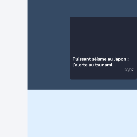
Puissant séisme au Japon :
l’alerte au tsunami
désormais levée
28/07